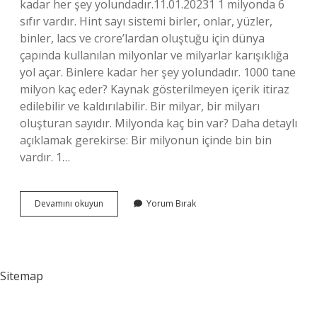
kadar her şey yolundadır.11.01.20231 1 milyonda 6
sıfır vardır. Hint sayı sistemi birler, onlar, yüzler,
binler, lacs ve crore’lardan oluştuğu için dünya
çapında kullanılan milyonlar ve milyarlar karışıklığa
yol açar. Binlere kadar her şey yolundadır. 1000 tane
milyon kaç eder? Kaynak gösterilmeyen içerik itiraz
edilebilir ve kaldırılabilir. Bir milyar, bir milyarı
oluşturan sayıdır. Milyonda kaç bin var? Daha detaylı
açıklamak gerekirse: Bir milyonun içinde bin bin
vardır. 1…
1
Devamını okuyun
Yorum Bırak
Milyonda
Kaç
Tane
1000
Vardır
Sitemap