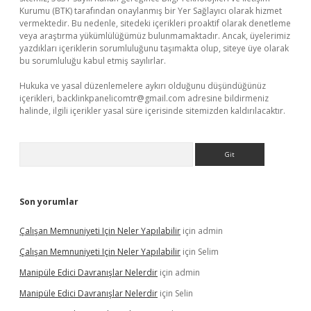
Kurumu (BTK) tarafından onaylanmış bir Yer Sağlayıcı olarak hizmet
vermektedir. Bu nedenle, sitedeki içerikleri proaktif olarak denetleme
veya araştırma yükümlülüğümüz bulunmamaktadır. Ancak, üyelerimiz
yazdıkları içeriklerin sorumluluğunu taşımakta olup, siteye üye olarak
bu sorumluluğu kabul etmiş sayılırlar.
Hukuka ve yasal düzenlemelere aykırı olduğunu düşündüğünüz
içerikleri,
backlinkpanelicomtr@gmail.com
adresine bildirmeniz
halinde, ilgili içerikler yasal süre içerisinde sitemizden kaldırılacaktır.
Arama
Son yorumlar
Çalışan Memnuniyeti Için Neler Yapılabilir
için
admin
Çalışan Memnuniyeti Için Neler Yapılabilir
için
Selim
Manipüle Edici Davranışlar Nelerdir
için
admin
Manipüle Edici Davranışlar Nelerdir
için
Selin