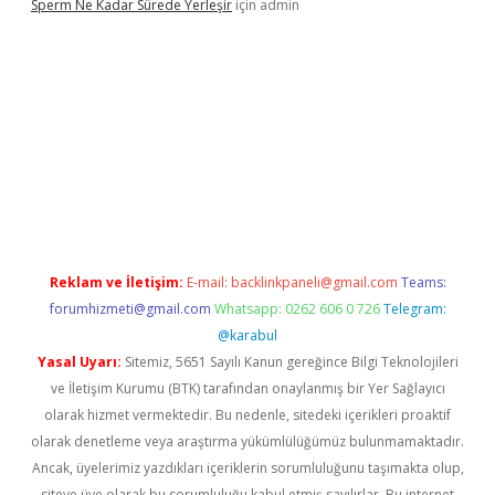
Sperm Ne Kadar Sürede Yerleşir
için
admin
lipbet
Reklam ve İletişim:
E-mail:
backlinkpaneli@gmail.com
Teams:
forumhizmeti@gmail.com
Whatsapp: 0262 606 0 726
Telegram:
@karabul
Yasal Uyarı:
Sitemiz, 5651 Sayılı Kanun gereğince Bilgi Teknolojileri
ve İletişim Kurumu (BTK) tarafından onaylanmış bir Yer Sağlayıcı
olarak hizmet vermektedir. Bu nedenle, sitedeki içerikleri proaktif
olarak denetleme veya araştırma yükümlülüğümüz bulunmamaktadır.
Ancak, üyelerimiz yazdıkları içeriklerin sorumluluğunu taşımakta olup,
siteye üye olarak bu sorumluluğu kabul etmiş sayılırlar. Bu internet