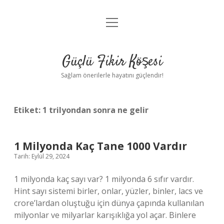
menüyü
Anasayfa
aç
Gizlilik Politikası
Güçlü Fikir Köşesi
Yasal Uyarı
Sağlam önerilerle hayatını güçlendir!
Hakkımızda
Etiket:
1 trilyondan sonra ne gelir
1 Milyonda Kaç Tane 1000 Vardır
Tarih: Eylül 29, 2024
1 milyonda kaç sayı var? 1 milyonda 6 sıfır vardır.
Hint sayı sistemi birler, onlar, yüzler, binler, lacs ve
crore’lardan oluştuğu için dünya çapında kullanılan
milyonlar ve milyarlar karışıklığa yol açar. Binlere