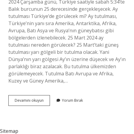
2024 Çarşamba günü, Türkiye saatiyle sabah 5:34’te
Balık burcunun 25 derecesinde gerçekleşecek. Ay
tutulması Türkiye’de görülecek mi? Ay tutulması,
Türkiye’nin yanı sıra Amerika, Antarktika, Afrika,
Avrupa, Batı Asya ve Rusya’nın güneybatısı gibi
bölgelerden izlenebilecek. 25 Mart 2024 ay
tutulması nereden görülecek? 25 Mart’taki güneş
tutulması yarı gölgeli bir tutulma olacak. Yani
Dünya’nın yarı gölgesi Ay’ın üzerine düşecek ve Ay’ın
parlaklığı biraz azalacak. Bu tutulma ülkemizden
görülemeyecek. Tutulma Batı Avrupa ve Afrika,
Kuzey ve Güney Amerika,…
25
Devamını okuyun
Yorum Bırak
Mart
2024
Ay
Tutulması
Türkiyeden
Sitemap
Görülecek