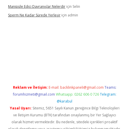
Manipüle Edici Davranışlar Nelerdir
için
Selin
Sperm Ne Kadar Sürede Yerleşir
için
admin
lipbet
Reklam ve İletişim:
E-mail:
backlinkpaneli@gmail.com
Teams:
forumhizmeti@gmail.com
Whatsapp: 0262 606 0 726
Telegram:
@karabul
Yasal Uyarı:
Sitemiz, 5651 Sayılı Kanun gereğince Bilgi Teknolojileri
ve İletişim Kurumu (BTK) tarafından onaylanmış bir Yer Sağlayıcı
olarak hizmet vermektedir. Bu nedenle, sitedeki içerikleri proaktif
olarak denetleme veya araştırma yükümlülüğümüz bulunmamaktadır.