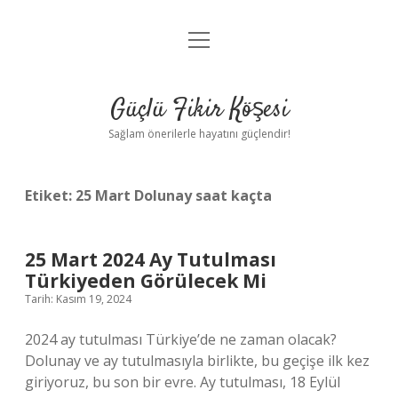
menüyü
Anasayfa
aç
Gizlilik Politikası
Güçlü Fikir Köşesi
Yasal Uyarı
Sağlam önerilerle hayatını güçlendir!
Hakkımızda
Etiket:
25 Mart Dolunay saat kaçta
25 Mart 2024 Ay Tutulması
Türkiyeden Görülecek Mi
Tarih: Kasım 19, 2024
2024 ay tutulması Türkiye’de ne zaman olacak?
Dolunay ve ay tutulmasıyla birlikte, bu geçişe ilk kez
giriyoruz, bu son bir evre. Ay tutulması, 18 Eylül