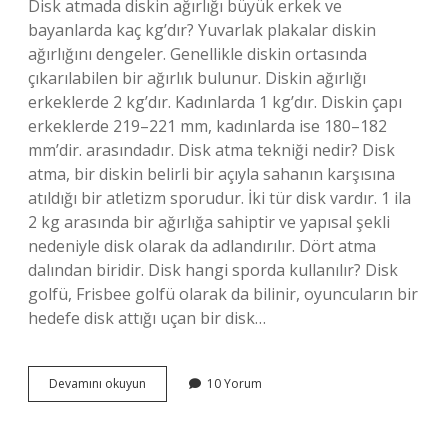
Disk atmada diskin ağırlığı büyük erkek ve
bayanlarda kaç kg’dır? Yuvarlak plakalar diskin
ağırlığını dengeler. Genellikle diskin ortasında
çıkarılabilen bir ağırlık bulunur. Diskin ağırlığı
erkeklerde 2 kg’dır. Kadınlarda 1 kg’dır. Diskin çapı
erkeklerde 219–221 mm, kadınlarda ise 180–182
mm’dir. arasındadır. Disk atma tekniği nedir? Disk
atma, bir diskin belirli bir açıyla sahanın karşısına
atıldığı bir atletizm sporudur. İki tür disk vardır. 1 ila
2 kg arasında bir ağırlığa sahiptir ve yapısal şekli
nedeniyle disk olarak da adlandırılır. Dört atma
dalından biridir. Disk hangi sporda kullanılır? Disk
golfü, Frisbee golfü olarak da bilinir, oyuncuların bir
hedefe disk attığı uçan bir disk…
Disk
Devamını okuyun
10 Yorum
Atmada
Kullanılan
Ve