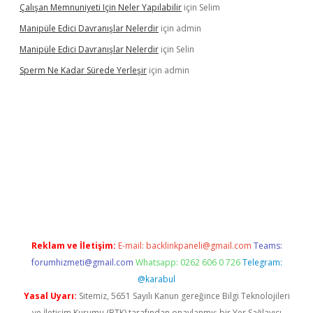
Çalışan Memnuniyeti Için Neler Yapılabilir
için
Selim
Manipüle Edici Davranışlar Nelerdir
için
admin
Manipüle Edici Davranışlar Nelerdir
için
Selin
Sperm Ne Kadar Sürede Yerleşir
için
admin
bet
Reklam ve İletişim:
E-mail:
backlinkpaneli@gmail.com
Teams:
forumhizmeti@gmail.com
Whatsapp: 0262 606 0 726
Telegram:
@karabul
Yasal Uyarı:
Sitemiz, 5651 Sayılı Kanun gereğince Bilgi Teknolojileri
ve İletişim Kurumu (BTK) tarafından onaylanmış bir Yer Sağlayıcı