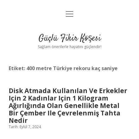
menüyü
Anasayfa
aç
Gizlilik Politikası
Güçlü Fikir Köşesi
Yasal Uyarı
Sağlam önerilerle hayatını güçlendir!
Hakkımızda
Etiket:
400 metre Türkiye rekoru kaç saniye
Disk Atmada Kullanılan Ve Erkekler
Için 2 Kadınlar Için 1 Kilogram
Ağırlığında Olan Genellikle Metal
Bir Çember Ile Çevrelenmiş Tahta
Nedir
Tarih: Eylül 7, 2024