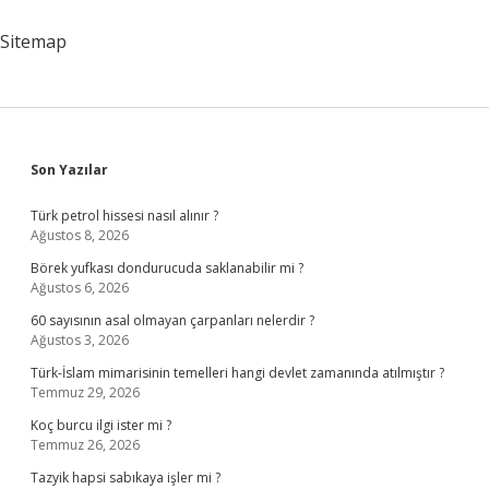
Erkekler
Için
Sitemap
2
Kadınlar
Için
1
Kilogram
Ağırlığında
Olan
Sidebar
Son Yazılar
Genellikle
Metal
Türk petrol hissesi nasıl alınır ?
Bir
Ağustos 8, 2026
Çember
Ile
Börek yufkası dondurucuda saklanabilir mi ?
Çevrelenmiş
Ağustos 6, 2026
Tahta
60 sayısının asal olmayan çarpanları nelerdir ?
Nedir
Ağustos 3, 2026
Türk-İslam mimarisinin temelleri hangi devlet zamanında atılmıştır ?
Temmuz 29, 2026
Koç burcu ilgi ister mi ?
Temmuz 26, 2026
Tazyik hapsi sabıkaya işler mi ?