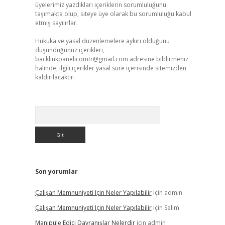
üyelerimiz yazdıkları içeriklerin sorumluluğunu
taşımakta olup, siteye üye olarak bu sorumluluğu kabul
etmiş sayılırlar.
Hukuka ve yasal düzenlemelere aykırı olduğunu
düşündüğünüz içerikleri,
backlinkpanelicomtr@gmail.com
adresine bildirmeniz
halinde, ilgili içerikler yasal süre içerisinde sitemizden
kaldırılacaktır.
Arama
Son yorumlar
Çalışan Memnuniyeti Için Neler Yapılabilir
için
admin
Çalışan Memnuniyeti Için Neler Yapılabilir
için
Selim
Manipüle Edici Davranışlar Nelerdir
için
admin