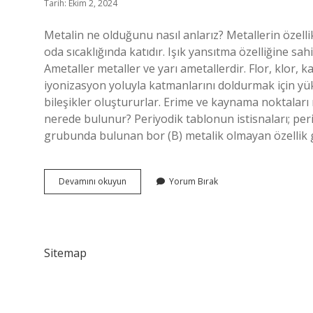
Tarih: Ekim 2, 2024
Metalin ne olduğunu nasıl anlarız? Metallerin özellikl
oda sıcaklığında katıdır. Işık yansıtma özelliğine sahipt
Ametaller metaller ve yarı ametallerdir. Flor, klor, 
iyonizasyon yoluyla katmanlarını doldurmak için yükl
bileşikler oluştururlar. Erime ve kaynama noktaları
nerede bulunur? Periyodik tablonun istisnaları; periy
grubunda bulunan bor (B) metalik olmayan özellik g
Ametal
Devamını okuyun
Yorum Bırak
Nasıl
Bulunur
Sitemap