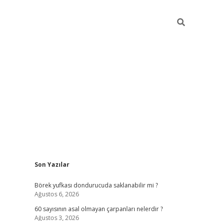
Sidebar
Son Yazılar
tulipbet
Börek yufkası dondurucuda saklanabilir mi ?
Ağustos 6, 2026
60 sayısının asal olmayan çarpanları nelerdir ?
Ağustos 3, 2026