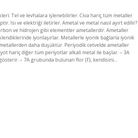
eri: Tel ve levhalara işlenebilirler. Civa hariç tüm metaller
ir. Isı ve elektriği iletirler. Ametal ve metal nasıl ayırt edilir?
karbon ve hidrojen gibi elementler ametallerdir. Ametaller
endiklerinde iyonlaşırlar. Metallerle iyonik bağlarla iyonik
 metallerden daha düşüktür. Periyodik cetvelde ametaller
ot hariç diğer tüm periyotlar alkali metal ile başlar. – 3A
österir. – 7A grubunda bulunan flor (F), kendisini…