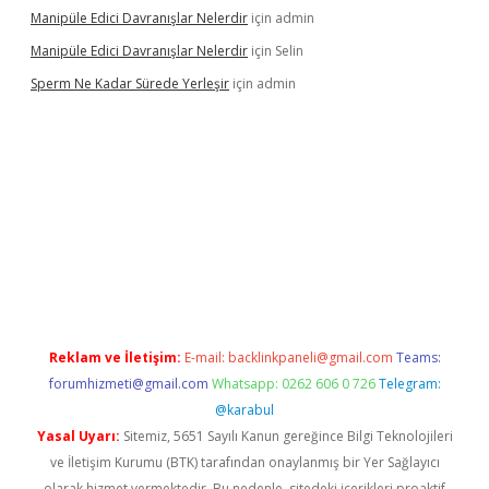
Manipüle Edici Davranışlar Nelerdir
için
admin
Manipüle Edici Davranışlar Nelerdir
için
Selin
Sperm Ne Kadar Sürede Yerleşir
için
admin
lipbet
Reklam ve İletişim:
E-mail:
backlinkpaneli@gmail.com
Teams:
forumhizmeti@gmail.com
Whatsapp: 0262 606 0 726
Telegram:
@karabul
Yasal Uyarı:
Sitemiz, 5651 Sayılı Kanun gereğince Bilgi Teknolojileri
ve İletişim Kurumu (BTK) tarafından onaylanmış bir Yer Sağlayıcı
olarak hizmet vermektedir. Bu nedenle, sitedeki içerikleri proaktif