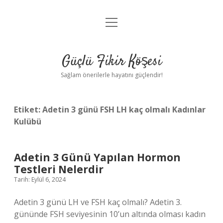
menüyü
Anasayfa
aç
Gizlilik Politikası
Güçlü Fikir Köşesi
Yasal Uyarı
Sağlam önerilerle hayatını güçlendir!
Hakkımızda
Etiket:
Adetin 3 günü FSH LH kaç olmalı Kadınlar
Kulübü
Adetin 3 Günü Yapılan Hormon
Testleri Nelerdir
Tarih: Eylül 6, 2024
Adetin 3 günü LH ve FSH kaç olmalı? Adetin 3.
gününde FSH seviyesinin 10’un altında olması kadın