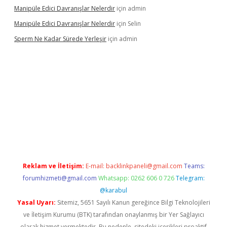
Manipüle Edici Davranışlar Nelerdir
için
admin
Manipüle Edici Davranışlar Nelerdir
için
Selin
Sperm Ne Kadar Sürede Yerleşir
için
admin
lipbet
Reklam ve İletişim:
E-mail:
backlinkpaneli@gmail.com
Teams:
forumhizmeti@gmail.com
Whatsapp: 0262 606 0 726
Telegram:
@karabul
Yasal Uyarı:
Sitemiz, 5651 Sayılı Kanun gereğince Bilgi Teknolojileri
ve İletişim Kurumu (BTK) tarafından onaylanmış bir Yer Sağlayıcı
olarak hizmet vermektedir. Bu nedenle, sitedeki içerikleri proaktif