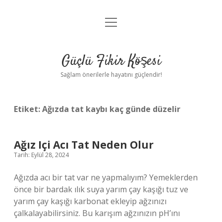
menüyü
Anasayfa
aç
Gizlilik Politikası
Güçlü Fikir Köşesi
Yasal Uyarı
Sağlam önerilerle hayatını güçlendir!
Hakkımızda
Etiket:
Ağızda tat kaybı kaç günde düzelir
Ağız Içi Acı Tat Neden Olur
Tarih: Eylül 28, 2024
Ağızda acı bir tat var ne yapmalıyım? Yemeklerden
önce bir bardak ılık suya yarım çay kaşığı tuz ve
yarım çay kaşığı karbonat ekleyip ağzınızı
çalkalayabilirsiniz. Bu karışım ağzınızın pH’ını