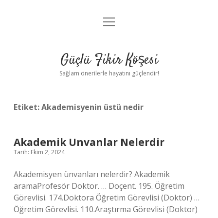
menüyü
Anasayfa
aç
Gizlilik Politikası
Güçlü Fikir Köşesi
Yasal Uyarı
Sağlam önerilerle hayatını güçlendir!
Hakkımızda
Etiket:
Akademisyenin üstü nedir
Akademik Unvanlar Nelerdir
Tarih: Ekim 2, 2024
Akademisyen ünvanları nelerdir? Akademik
aramaProfesör Doktor. … Doçent. 195. Öğretim
Görevlisi. 174.Doktora Öğretim Görevlisi (Doktor) …
Öğretim Görevlisi. 110.Araştırma Görevlisi (Doktor)