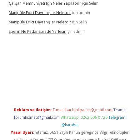
Çalışan Memnuniyeti Için Neler Yapılabilir
için
Selim
Manipüle Edici Davranışlar Nelerdir
için
admin
Manipüle Edici Davranışlar Nelerdir
için
Selin
Sperm Ne Kadar Sürede Yerleşir
için
admin
bet
Reklam ve İletişim:
E-mail:
backlinkpaneli@gmail.com
Teams:
forumhizmeti@gmail.com
Whatsapp: 0262 606 0 726
Telegram:
@karabul
Yasal Uyarı:
Sitemiz, 5651 Sayılı Kanun gereğince Bilgi Teknolojileri
ve İletişim Kurumu (BTK) tarafından onaylanmış bir Yer Sağlayıcı