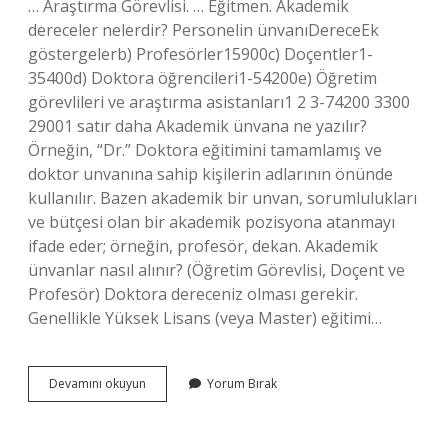
… Araştırma Görevlisi. … Eğitmen. Akademik
dereceler nelerdir? Personelin ünvanıDereceEk
göstergelerb) Profesörler15900c) Doçentler1-
35400d) Doktora öğrencileri1-54200e) Öğretim
görevlileri ve araştırma asistanları1 2 3-74200 3300
29001 satır daha Akademik ünvana ne yazılır?
Örneğin, “Dr.” Doktora eğitimini tamamlamış ve
doktor unvanına sahip kişilerin adlarının önünde
kullanılır. Bazen akademik bir unvan, sorumlulukları
ve bütçesi olan bir akademik pozisyona atanmayı
ifade eder; örneğin, profesör, dekan. Akademik
ünvanlar nasıl alınır? (Öğretim Görevlisi, Doçent ve
Profesör) Doktora dereceniz olması gerekir.
Genellikle Yüksek Lisans (veya Master) eğitimi…
Akademik
Devamını okuyun
Yorum Bırak
Unvanlar
Nelerdir