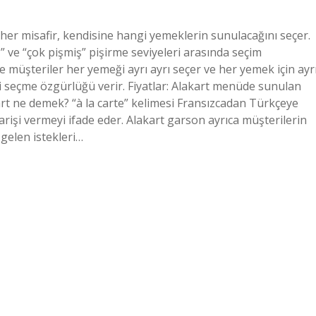
 her misafir, kendisine hangi yemeklerin sunulacağını seçer.
ş” ve “çok pişmiş” pişirme seviyeleri arasında seçim
de müşteriler her yemeği ayrı ayrı seçer ve her yemek için ayr
i seçme özgürlüğü verir. Fiyatlar: Alakart menüde sunulan
akart ne demek? “à la carte” kelimesi Fransızcadan Türkçeye
rişi vermeyi ifade eder. Alakart garson ayrıca müşterilerin
gelen istekleri…