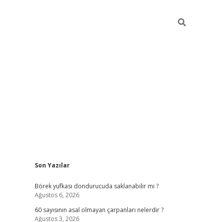
Sidebar
Son Yazılar
tulipbet
Börek yufkası dondurucuda saklanabilir mi ?
Ağustos 6, 2026
60 sayısının asal olmayan çarpanları nelerdir ?
Ağustos 3, 2026