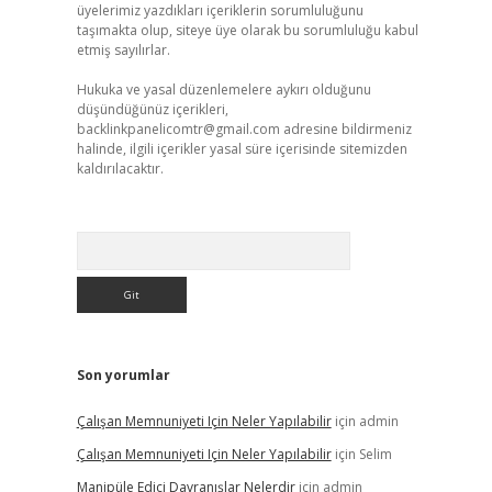
üyelerimiz yazdıkları içeriklerin sorumluluğunu
taşımakta olup, siteye üye olarak bu sorumluluğu kabul
etmiş sayılırlar.
Hukuka ve yasal düzenlemelere aykırı olduğunu
düşündüğünüz içerikleri,
backlinkpanelicomtr@gmail.com
adresine bildirmeniz
halinde, ilgili içerikler yasal süre içerisinde sitemizden
kaldırılacaktır.
Arama
Son yorumlar
Çalışan Memnuniyeti Için Neler Yapılabilir
için
admin
Çalışan Memnuniyeti Için Neler Yapılabilir
için
Selim
Manipüle Edici Davranışlar Nelerdir
için
admin