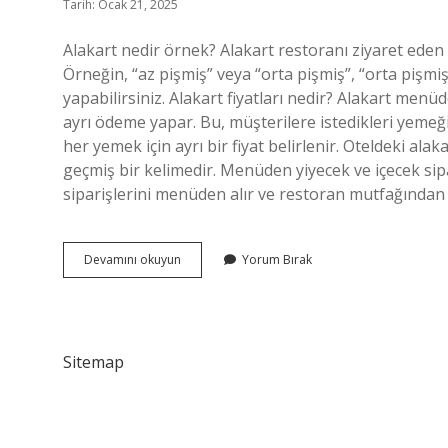
Tarih: Ocak 21, 2025
Alakart nedir örnek? Alakart restoranı ziyaret eden
Örneğin, “az pişmiş” veya “orta pişmiş”, “orta pişmi
yapabilirsiniz. Alakart fiyatları nedir? Alakart menü
ayrı ödeme yapar. Bu, müşterilere istedikleri yemeğ
her yemek için ayrı bir fiyat belirlenir. Oteldeki al
geçmiş bir kelimedir. Menüden yiyecek ve içecek sipa
siparişlerini menüden alır ve restoran mutfağından 
Alakart
Devamını okuyun
Yorum Bırak
Ücreti
Ne
Demek
Sitemap