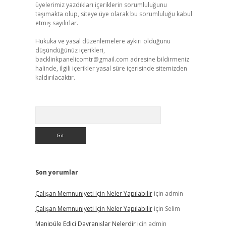
üyelerimiz yazdıkları içeriklerin sorumluluğunu
taşımakta olup, siteye üye olarak bu sorumluluğu kabul
etmiş sayılırlar.
Hukuka ve yasal düzenlemelere aykırı olduğunu
düşündüğünüz içerikleri,
backlinkpanelicomtr@gmail.com
adresine bildirmeniz
halinde, ilgili içerikler yasal süre içerisinde sitemizden
kaldırılacaktır.
Arama
Son yorumlar
Çalışan Memnuniyeti Için Neler Yapılabilir
için
admin
Çalışan Memnuniyeti Için Neler Yapılabilir
için
Selim
Manipüle Edici Davranışlar Nelerdir
için
admin