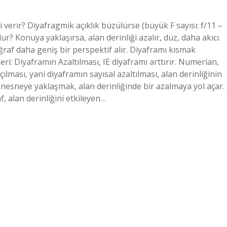
 verir? Diyafragmik açıklık büzülürse (büyük F sayısı: f/11 –
olur? Konuya yaklaşırsa, alan derinliği azalır, düz, daha akıcı.
ğraf daha geniş bir perspektif alır. Diyaframı kısmak
ri: Diyaframın Azaltılması, IE diyaframı arttırır. Numerian,
ılması, yani diyaframın sayısal azaltılması, alan derinliğinin
nesneye yaklaşmak, alan derinliğinde bir azalmaya yol açar.
f, alan derinliğini etkileyen…