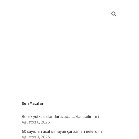
Sidebar
Son Yazılar
tulipbet
Börek yufkası dondurucuda saklanabilir mi ?
Ağustos 6, 2026
60 sayısının asal olmayan çarpanları nelerdir ?
Ağustos 3, 2026