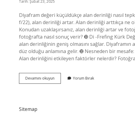
Tarih: Şubat 23, 2025
Diyafram değeri küçüldükçe alan derinliği nasıl tepki
f/22), alan derinliği artar. Alan derinliği arttıkça ne 
Konudan uzaklaşırsanız, alan derinliği artar ve foto
fotoğrafta nasıl sonuç verir? ➓ Di -Frefing Kürk Değe
alan derinliğinin geniş olmasını sağlar. Diyaframın aç
düz olduğu anlamına gelir. ➓ Nesneden bir mesafe: 
Alan derinliğini etkileyen faktörler nelerdir? Fotoğra
Diyafram
Devamını okuyun
Yorum Bırak
Kısıldıkça
Alan
Derinliği
Ne
Olur
Sitemap