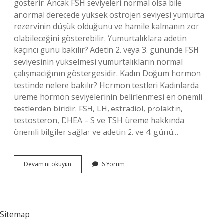
gösterir. Ancak FSH seviyeleri normal olsa bile
anormal derecede yüksek östrojen seviyesi yumurta
rezervinin düşük olduğunu ve hamile kalmanın zor
olabileceğini gösterebilir. Yumurtalıklara adetin
kaçıncı günü bakılır? Adetin 2. veya 3. gününde FSH
seviyesinin yükselmesi yumurtalıkların normal
çalışmadığının göstergesidir. Kadın Doğum hormon
testinde nelere bakılır? Hormon testleri Kadınlarda
üreme hormon seviyelerinin belirlenmesi en önemli
testlerden biridir. FSH, LH, estradiol, prolaktin,
testosteron, DHEA – S ve TSH üreme hakkında
önemli bilgiler sağlar ve adetin 2. ve 4. günü…
Adetin
Devamını okuyun
6 Yorum
3
Günü
Yapılan
Hormon
Testleri
Sitemap
Nelerdir