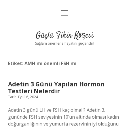
menüyü
Anasayfa
aç
Gizlilik Politikası
Güçlü Fikir Köşesi
Yasal Uyarı
Sağlam önerilerle hayatını güçlendir!
Hakkımızda
Etiket:
AMH mı önemli FSH mı
Adetin 3 Günü Yapılan Hormon
Testleri Nelerdir
Tarih: Eylül 6, 2024
Adetin 3 günü LH ve FSH kaç olmalı? Adetin 3.
gününde FSH seviyesinin 10’un altında olması kadın
doğurganlığının ve yumurta rezervinin iyi olduğunu