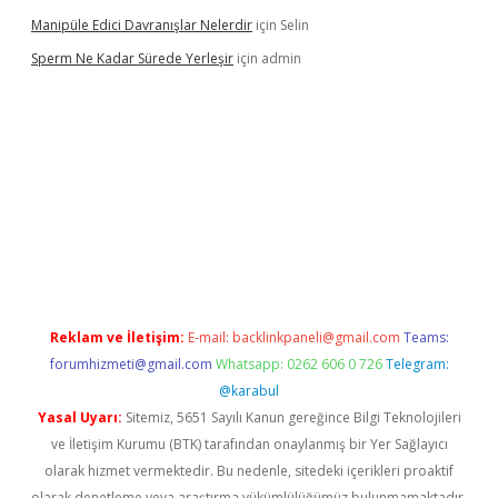
Manipüle Edici Davranışlar Nelerdir
için
Selin
Sperm Ne Kadar Sürede Yerleşir
için
admin
lipbet
Reklam ve İletişim:
E-mail:
backlinkpaneli@gmail.com
Teams:
forumhizmeti@gmail.com
Whatsapp: 0262 606 0 726
Telegram:
@karabul
Yasal Uyarı:
Sitemiz, 5651 Sayılı Kanun gereğince Bilgi Teknolojileri
ve İletişim Kurumu (BTK) tarafından onaylanmış bir Yer Sağlayıcı
olarak hizmet vermektedir. Bu nedenle, sitedeki içerikleri proaktif
olarak denetleme veya araştırma yükümlülüğümüz bulunmamaktadır.