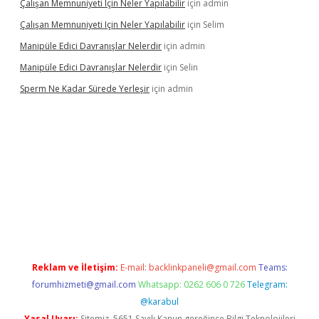
Çalışan Memnuniyeti Için Neler Yapılabilir
için
admin
Çalışan Memnuniyeti Için Neler Yapılabilir
için
Selim
Manipüle Edici Davranışlar Nelerdir
için
admin
Manipüle Edici Davranışlar Nelerdir
için
Selin
Sperm Ne Kadar Sürede Yerleşir
için
admin
lipbet
Reklam ve İletişim:
E-mail:
backlinkpaneli@gmail.com
Teams:
forumhizmeti@gmail.com
Whatsapp: 0262 606 0 726
Telegram:
@karabul
Yasal Uyarı:
Sitemiz, 5651 Sayılı Kanun gereğince Bilgi Teknolojileri