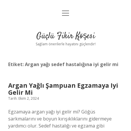
menüyü
Anasayfa
aç
Gizlilik Politikası
Güçlü Fikir Köşesi
Yasal Uyarı
Sağlam önerilerle hayatını güçlendir!
Hakkımızda
Etiket:
Argan yağı sedef hastalığına iyi gelir mi
Argan Yağlı Şampuan Egzamaya Iyi
Gelir Mi
Tarih: Ekim 2, 2024
Egzamaya argan yağı iyi gelir mi? Göğüs
sarkmalarını ve boyun kırışıklıklarını gidermeye
yardımcı olur. Sedef hastalığı ve egzama gibi