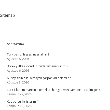
Egzamaya
Iyi
Gelir
Sitemap
Mi
Sidebar
Son Yazılar
Türk petrol hissesi nasıl alınır ?
Ağustos 8, 2026
Börek yufkası dondurucuda saklanabilir mi ?
Ağustos 6, 2026
60 sayısının asal olmayan çarpanları nelerdir ?
Ağustos 3, 2026
Türk-İslam mimarisinin temelleri hangi devlet zamanında atılmıştır ?
Temmuz 29, 2026
Koç burcu ilgi ister mi ?
Temmuz 26, 2026