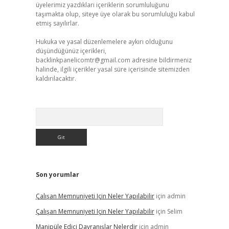
üyelerimiz yazdıkları içeriklerin sorumluluğunu
taşımakta olup, siteye üye olarak bu sorumluluğu kabul
etmiş sayılırlar.
Hukuka ve yasal düzenlemelere aykırı olduğunu
düşündüğünüz içerikleri,
backlinkpanelicomtr@gmail.com
adresine bildirmeniz
halinde, ilgili içerikler yasal süre içerisinde sitemizden
kaldırılacaktır.
Arama
Son yorumlar
Çalışan Memnuniyeti Için Neler Yapılabilir
için
admin
Çalışan Memnuniyeti Için Neler Yapılabilir
için
Selim
Manipüle Edici Davranışlar Nelerdir
için
admin