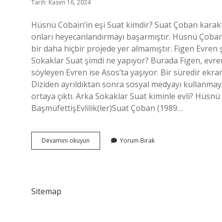
Tarih: Kasım 16, 2024
Hüsnü Cobain’in eşi Suat kimdir? Suat Çoban karakte
onları heyecanlandırmayı başarmıştır. Hüsnü Çoban’ı
bir daha hiçbir projede yer almamıştır. Figen Evre
Sokaklar Suat şimdi ne yapıyor? Burada Figen, evreni
söyleyen Evren ise Asos’ta yaşıyor. Bir süredir ekr
Diziden ayrıldıktan sonra sosyal medyayı kullanma
ortaya çıktı. Arka Sokaklar Suat kiminle evli? Hü
BaşmüfettişEvlilik(ler)Suat Çoban (1989…
Arka
Devamını okuyun
Yorum Bırak
Sokaklar
Hüsnü
Karısı
Suat
Kimdir
Sitemap