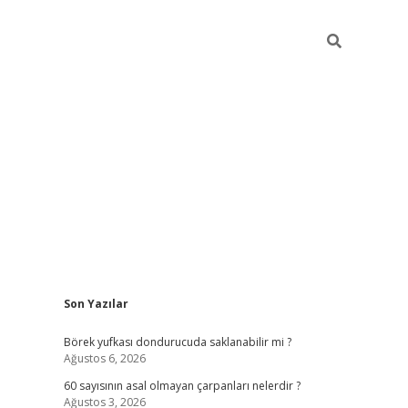
Sidebar
Son Yazılar
tulipbet
Börek yufkası dondurucuda saklanabilir mi ?
Ağustos 6, 2026
60 sayısının asal olmayan çarpanları nelerdir ?
Ağustos 3, 2026