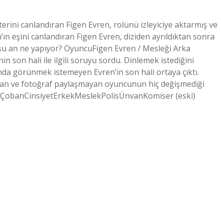
rini canlandıran Figen Evren, rolünü izleyiciye aktarmış ve
n eşini canlandıran Figen Evren, diziden ayrıldıktan sonra
n şu an ne yapıyor? OyuncuFigen Evren / Mesleği Arka
n son hali ile ilgili soruyu sordu. Dinlemek istediğini
anda görünmek istemeyen Evren’in son hali ortaya çıktı.
yan ve fotoğraf paylaşmayan oyuncunun hiç değişmediği
snü ÇobanCinsiyetErkekMeslekPolisÜnvanKomiser (eski)