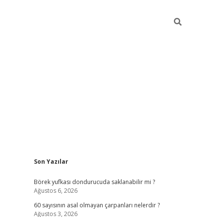
Sidebar
Son Yazılar
tulipbet
Börek yufkası dondurucuda saklanabilir mi ?
Ağustos 6, 2026
60 sayısının asal olmayan çarpanları nelerdir ?
Ağustos 3, 2026