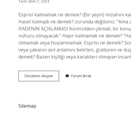
Tarih: Ekim 1, 2024
Esprisi kalmamak ne demek? (Bir şeyin) mizahını 
Hacet kalmadı ne demek? zorunda değilsiniz. “Ama 
İFADENİN AÇIKLAMASI Kontrolden çıkmak; bir konuda
nüfuzu olmayacak.” Hayır kalmamak ne demek? “Hay
olmamak veya hoşlanmamak. Esprisi ne demek? Sor
veya şakanın asıl anlamını belirten, güldüren ve dü
demek? Bazen kişiliği veya karakteri olmayan insanlar
Manası
Devamını okuyun
Yorum Bırak
Kalmamak
Ne
Demek
Sitemap