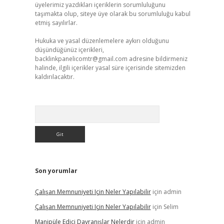
üyelerimiz yazdıkları içeriklerin sorumluluğunu
taşımakta olup, siteye üye olarak bu sorumluluğu kabul
etmiş sayılırlar.
Hukuka ve yasal düzenlemelere aykırı olduğunu
düşündüğünüz içerikleri,
backlinkpanelicomtr@gmail.com
adresine bildirmeniz
halinde, ilgili içerikler yasal süre içerisinde sitemizden
kaldırılacaktır.
Arama
Son yorumlar
Çalışan Memnuniyeti Için Neler Yapılabilir
için
admin
Çalışan Memnuniyeti Için Neler Yapılabilir
için
Selim
Manipüle Edici Davranışlar Nelerdir
için
admin