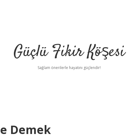
Güçlü Fikir Köşesi
Sağlam önerilerle hayatını güçlendir!
Ne Demek