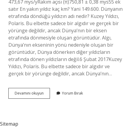
473,67 mys/yRakım açısı (π)750,81 ± 0,38 mys55 ek
satır En yakın yıldız kaç km? Yani 149.600. Dünyanın
etrafında döndüğü yıldızın adı nedir? Kuzey Yıldızı,
Polaris. Bu elbette sadece bir algıdır ve gerçek bir
yörünge değildir, ancak Dünya’nın bir eksen
etrafında dönmesiyle oluşan görüntüdür. Algı,
Dünya’nın ekseninin yönü nedeniyle oluşan bir
görüntüdür, Dünya dönerken diğer yıldızların
etrafında dönen yıldızların değil.6 Şubat 2017Kuzey
Yıldızı, Polaris. Bu elbette sadece bir algıdır ve
gerçek bir yörünge değildir, ancak Dünya’nın…
Dünyaya
Devamını okuyun
Yorum Bırak
En
Yakın
2
Yıldız
Nedir
Sitemap