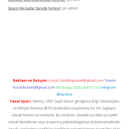
Sperm Ne Kadar Sürede Yerleşir
için
admin
lipbet
Reklam ve İletişim:
E-mail:
backlinkpaneli@gmail.com
Teams:
forumhizmeti@gmail.com
Whatsapp: 0262 606 0 726
Telegram:
@karabul
Yasal Uyarı:
Sitemiz, 5651 Sayılı Kanun gereğince Bilgi Teknolojileri
ve İletişim Kurumu (BTK) tarafından onaylanmış bir Yer Sağlayıcı
olarak hizmet vermektedir. Bu nedenle, sitedeki içerikleri proaktif
olarak denetleme veya araştırma yükümlülüğümüz bulunmamaktadır.
Ancak, üyelerimiz yazdıkları içeriklerin sorumluluğunu taşımakta olup,