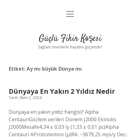
menüyü
Anasayfa
aç
Gizlilik Politikası
Güçlü Fikir Köşesi
Yasal Uyarı
Sağlam önerilerle hayatını güçlendir!
Hakkımızda
Etiket:
Ay mı büyük Dünya mı
Dünyaya En Yakın 2 Yıldız Nedir
Tarih: Ekim 2, 2024
Dünyaya en yakın yıldız hangisi? Alpha
CentauriGözlem verileri Dönem J2000 Ekinoks
J2000Mesafe4,34 ± 0,03 Iy (1,33 ± 0,01 pc)Alpha
Centauri AProtomotion (μ)RA: −3679,25 mys/y Dec.: