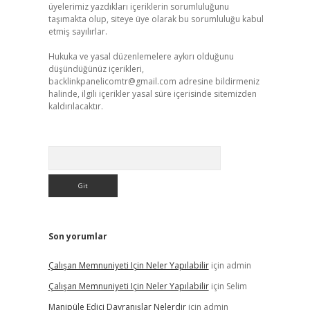
üyelerimiz yazdıkları içeriklerin sorumluluğunu
taşımakta olup, siteye üye olarak bu sorumluluğu kabul
etmiş sayılırlar.
Hukuka ve yasal düzenlemelere aykırı olduğunu
düşündüğünüz içerikleri,
backlinkpanelicomtr@gmail.com
adresine bildirmeniz
halinde, ilgili içerikler yasal süre içerisinde sitemizden
kaldırılacaktır.
Arama
Son yorumlar
Çalışan Memnuniyeti Için Neler Yapılabilir
için
admin
Çalışan Memnuniyeti Için Neler Yapılabilir
için
Selim
Manipüle Edici Davranışlar Nelerdir
için
admin