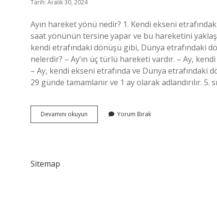
Tarih: Aralık 30, 2024
Ayın hareket yönü nedir? 1. Kendi ekseni etrafında
saat yönünün tersine yapar ve bu hareketini yaklaş
kendi etrafındaki dönüşü gibi, Dünya etrafındaki d
nelerdir? – Ay’ın üç türlü hareketi vardır. – Ay, ke
– Ay, kendi ekseni etrafında ve Dünya etrafındaki d
29 günde tamamlanır ve 1 ay olarak adlandırılır. 5. sı
Ayın
Devamını okuyun
Yorum Bırak
Hareket
Yönleri
Nelerdir
Sitemap