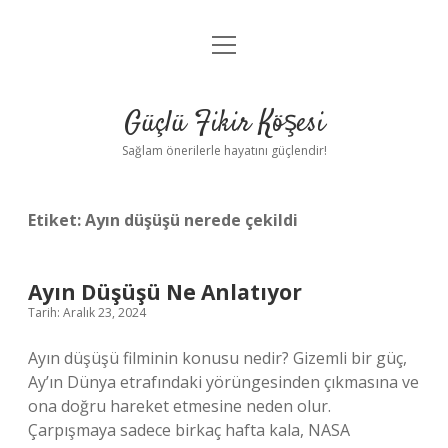
menüyü
Anasayfa
aç
Gizlilik Politikası
Güçlü Fikir Köşesi
Yasal Uyarı
Sağlam önerilerle hayatını güçlendir!
Hakkımızda
Etiket:
Ayın düşüşü nerede çekildi
Ayın Düşüşü Ne Anlatıyor
Tarih: Aralık 23, 2024
Ayın düşüşü filminin konusu nedir? Gizemli bir güç,
Ay’ın Dünya etrafındaki yörüngesinden çıkmasına ve
ona doğru hareket etmesine neden olur.
Çarpışmaya sadece birkaç hafta kala, NASA