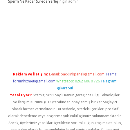
Sperm Ne Kadar Sürede Yerleşir
için
admin
lipbet
Reklam ve İletişim:
E-mail:
backlinkpaneli@gmail.com
Teams:
forumhizmeti@gmail.com
Whatsapp: 0262 606 0 726
Telegram:
@karabul
Yasal Uyarı:
Sitemiz, 5651 Sayılı Kanun gereğince Bilgi Teknolojileri
ve İletişim Kurumu (BTK) tarafından onaylanmış bir Yer Sağlayıcı
olarak hizmet vermektedir. Bu nedenle, sitedeki içerikleri proaktif
olarak denetleme veya araştırma yükümlülüğümüz bulunmamaktadır.
Ancak, üyelerimiz yazdıkları içeriklerin sorumluluğunu taşımakta olup,
siteye üye olarak bu sorumluluğu kabul etmiş sayılırlar. Bu internet