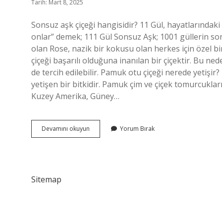
Tarih: Mart 8, 2025
Sonsuz aşk çiçeği hangisidir? 11 Gül, hayatlarındaki
onlar” demek; 111 Gül Sonsuz Aşk; 1001 güllerin so
olan Rose, nazik bir kokusu olan herkes için özel bi
çiçeği başarılı olduğuna inanılan bir çiçektir. Bu ne
de tercih edilebilir. Pamuk otu çiçeği nerede yetişi
yetişen bir bitkidir. Pamuk çim ve çiçek tomurcukların
Kuzey Amerika, Güney…
Pamuk
Devamını okuyun
Yorum Bırak
Çiçeğinin
Anlamı
Nedir
Sitemap