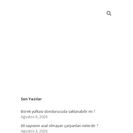
Sidebar
Son Yazılar
tulipbet
Börek yufkası dondurucuda saklanabilir mi ?
Ağustos 6, 2026
60 sayısının asal olmayan çarpanları nelerdir ?
Ağustos 3, 2026