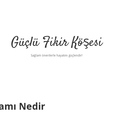
Güçlü Fikir Köşesi
Sağlam önerilerle hayatını güçlendir!
amı Nedir