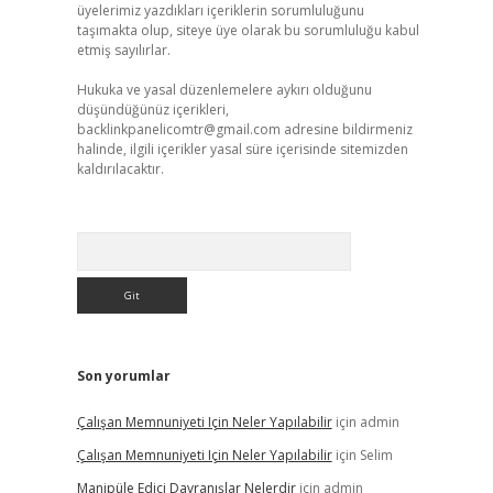
üyelerimiz yazdıkları içeriklerin sorumluluğunu
taşımakta olup, siteye üye olarak bu sorumluluğu kabul
etmiş sayılırlar.
Hukuka ve yasal düzenlemelere aykırı olduğunu
düşündüğünüz içerikleri,
backlinkpanelicomtr@gmail.com
adresine bildirmeniz
halinde, ilgili içerikler yasal süre içerisinde sitemizden
kaldırılacaktır.
Arama
Son yorumlar
Çalışan Memnuniyeti Için Neler Yapılabilir
için
admin
Çalışan Memnuniyeti Için Neler Yapılabilir
için
Selim
Manipüle Edici Davranışlar Nelerdir
için
admin