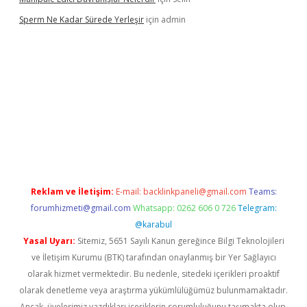
Sperm Ne Kadar Sürede Yerleşir
için
admin
lipbet
Reklam ve İletişim:
E-mail:
backlinkpaneli@gmail.com
Teams:
forumhizmeti@gmail.com
Whatsapp: 0262 606 0 726
Telegram:
@karabul
Yasal Uyarı:
Sitemiz, 5651 Sayılı Kanun gereğince Bilgi Teknolojileri
ve İletişim Kurumu (BTK) tarafından onaylanmış bir Yer Sağlayıcı
olarak hizmet vermektedir. Bu nedenle, sitedeki içerikleri proaktif
olarak denetleme veya araştırma yükümlülüğümüz bulunmamaktadır.
Ancak, üyelerimiz yazdıkları içeriklerin sorumluluğunu taşımakta olup,