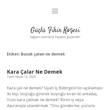
menüyü
Anasayfa
aç
Gizlilik Politikası
Güçlü Fikir Köşesi
Yasal Uyarı
Sağlam önerilerle hayatını güçlendir!
Hakkımızda
Etiket:
Bozuk çalan ne demek
Kara Çalar Ne Demek
Tarih: Nisan 12, 2025
Kara çalı ne demek? Siyah İş Bildirgesi’nin açıklaması
iki kişi, boşluğu girerek boşluğu kıran iki arkadaş.
Yüze kara çalmak ne demek? Birini iş veya
davranışla utandırmak. “Onu gönderme, yüzünü