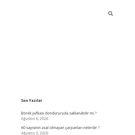
Sidebar
Son Yazılar
tulipbet
Börek yufkası dondurucuda saklanabilir mi ?
Ağustos 6, 2026
60 sayısının asal olmayan çarpanları nelerdir ?
Ağustos 3, 2026