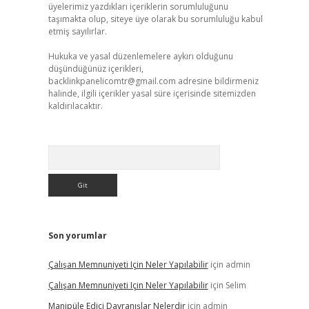
üyelerimiz yazdıkları içeriklerin sorumluluğunu
taşımakta olup, siteye üye olarak bu sorumluluğu kabul
etmiş sayılırlar.
Hukuka ve yasal düzenlemelere aykırı olduğunu
düşündüğünüz içerikleri,
backlinkpanelicomtr@gmail.com
adresine bildirmeniz
halinde, ilgili içerikler yasal süre içerisinde sitemizden
kaldırılacaktır.
Arama
Son yorumlar
Çalışan Memnuniyeti Için Neler Yapılabilir
için
admin
Çalışan Memnuniyeti Için Neler Yapılabilir
için
Selim
Manipüle Edici Davranışlar Nelerdir
için
admin