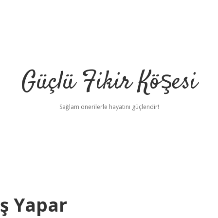
Güçlü Fikir Köşesi
Sağlam önerilerle hayatını güçlendir!
ış Yapar