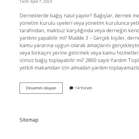
Tarih: Eylül 7, 2024
Derneklerde bağış nasıl yapılır? Bağışlar, dernek m
yönetim kurulu üyeleri veya yönetim kurulunca yetkil
tarafından, makbuz karşılığında veya derneğin kendi
yardımı yapabilir mi? Madde 3 – Gerçek kişiler, derne
kamu yararına uygun olarak amaçlarını gerçekleştir
veya birkaçını yerine getirmek veya kamu hizmetler
izinsiz bağış toplayabilir mi? 2860 sayılı Yardım T
yetkili makamdan izin almadan yardım toplayamazl
Dernekler
Devamını okuyun
14 Yorum
Nasıl
Bağış
Yapar
Sitemap