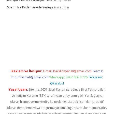
Sperm Ne Kadar Sürede Yerleşir
için
admin
lipbet
Reklam ve İletişim:
E-mail:
backlinkpaneli@gmail.com
Teams:
forumhizmeti@gmail.com
Whatsapp: 0262 606 0 726
Telegram:
@karabul
Yasal Uyarı:
Sitemiz, 5651 Sayılı Kanun gereğince Bilgi Teknolojileri
ve İletişim Kurumu (BTK) tarafından onaylanmış bir Yer Sağlayıcı
olarak hizmet vermektedir. Bu nedenle, sitedeki içerikleri proaktif
olarak denetleme veya araştırma yükümlülüğümüz bulunmamaktadır.
Ancak, üyelerimiz yazdıkları içeriklerin sorumluluğunu taşımakta olup,