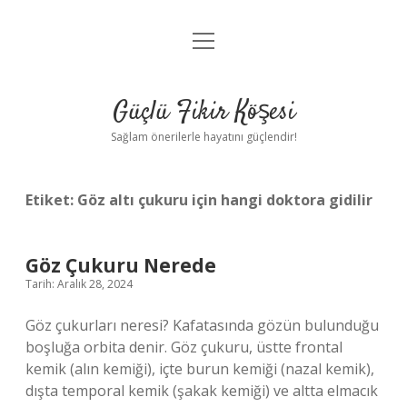
menüyü
Anasayfa
aç
Gizlilik Politikası
Güçlü Fikir Köşesi
Yasal Uyarı
Sağlam önerilerle hayatını güçlendir!
Hakkımızda
Etiket:
Göz altı çukuru için hangi doktora gidilir
Göz Çukuru Nerede
Tarih: Aralık 28, 2024
Göz çukurları neresi? Kafatasında gözün bulunduğu
boşluğa orbita denir. Göz çukuru, üstte frontal
kemik (alın kemiği), içte burun kemiği (nazal kemik),
dışta temporal kemik (şakak kemiği) ve altta elmacık