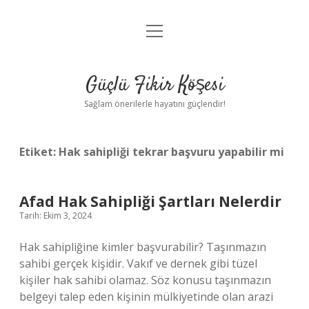
menüyü
Anasayfa
aç
Gizlilik Politikası
Güçlü Fikir Köşesi
Yasal Uyarı
Sağlam önerilerle hayatını güçlendir!
Hakkımızda
Etiket:
Hak sahipliği tekrar başvuru yapabilir mi
Afad Hak Sahipliği Şartları Nelerdir
Tarih: Ekim 3, 2024
Hak sahipliğine kimler başvurabilir? Taşınmazın
sahibi gerçek kişidir. Vakıf ve dernek gibi tüzel
kişiler hak sahibi olamaz. Söz konusu taşınmazın
belgeyi talep eden kişinin mülkiyetinde olan arazi