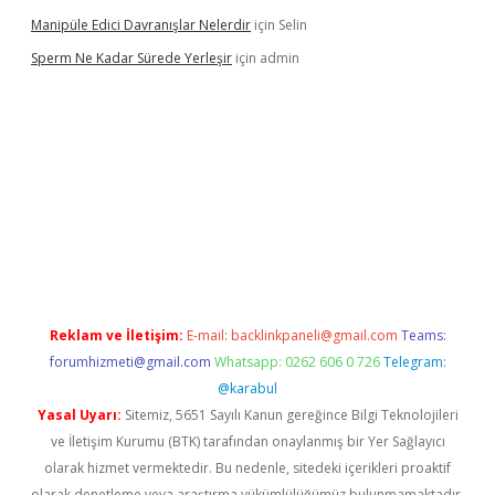
Manipüle Edici Davranışlar Nelerdir
için
Selin
Sperm Ne Kadar Sürede Yerleşir
için
admin
tulipbet
Reklam ve İletişim:
E-mail:
backlinkpaneli@gmail.com
Teams:
forumhizmeti@gmail.com
Whatsapp: 0262 606 0 726
Telegram:
@karabul
Yasal Uyarı:
Sitemiz, 5651 Sayılı Kanun gereğince Bilgi Teknolojileri
ve İletişim Kurumu (BTK) tarafından onaylanmış bir Yer Sağlayıcı
olarak hizmet vermektedir. Bu nedenle, sitedeki içerikleri proaktif
olarak denetleme veya araştırma yükümlülüğümüz bulunmamaktadır.