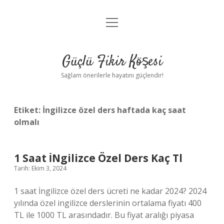
menüyü
Anasayfa
aç
Gizlilik Politikası
Güçlü Fikir Köşesi
Yasal Uyarı
Sağlam önerilerle hayatını güçlendir!
Hakkımızda
Etiket:
İngilizce özel ders haftada kaç saat
olmalı
1 Saat İNgilizce Özel Ders Kaç Tl
Tarih: Ekim 3, 2024
1 saat İngilizce özel ders ücreti ne kadar 2024? 2024
yılında özel ingilizce derslerinin ortalama fiyatı 400
TL ile 1000 TL arasındadır. Bu fiyat aralığı piyasa