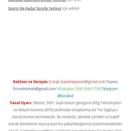
Sperm Ne Kadar Sürede Yerleşir
için
admin
lipbet
Reklam ve İletişim:
E-mail:
backlinkpaneli@gmail.com
Teams:
forumhizmeti@gmail.com
Whatsapp: 0262 606 0 726
Telegram:
@karabul
Yasal Uyarı:
Sitemiz, 5651 Sayılı Kanun gereğince Bilgi Teknolojileri
ve İletişim Kurumu (BTK) tarafından onaylanmış bir Yer Sağlayıcı
olarak hizmet vermektedir. Bu nedenle, sitedeki içerikleri proaktif
olarak denetleme veya araştırma yükümlülüğümüz bulunmamaktadır.
Ancak, üyelerimiz yazdıkları içeriklerin sorumluluğunu taşımakta olup,