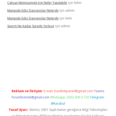
Çalışan Memnuniyeti Için Neler Yapılabilir
için
Selim
Manipüle Edici Davranışlar Nelerdir
için
admin
Manipüle Edici Davranışlar Nelerdir
için
Selin
Sperm Ne Kadar Sürede Yerleşir
için
admin
lipbet
Reklam ve İletişim:
E-mail:
backlinkpaneli@gmail.com
Teams:
forumhizmeti@gmail.com
Whatsapp: 0262 606 0 726
Telegram:
@karabul
Yasal Uyarı:
Sitemiz, 5651 Sayılı Kanun gereğince Bilgi Teknolojileri
ve İletişim Kurumu (BTK) tarafından onaylanmış bir Yer Sağlayıcı