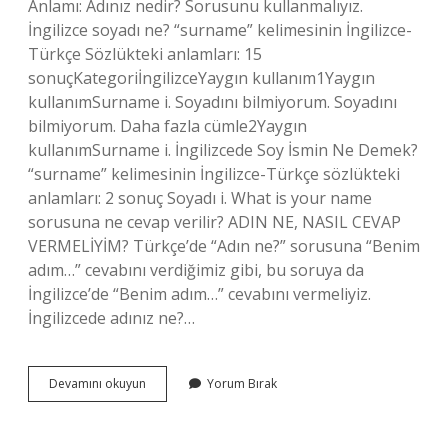
Anlamı: Adınız nedir? Sorusunu kullanmalıyız.
İngilizce soyadı ne? “surname” kelimesinin İngilizce-
Türkçe Sözlükteki anlamları: 15
sonuçKategoriİngilizceYaygın kullanım1Yaygın
kullanımSurname i. Soyadını bilmiyorum. Soyadını
bilmiyorum. Daha fazla cümle2Yaygın
kullanımSurname i. İngilizcede Soy İsmin Ne Demek?
“surname” kelimesinin İngilizce-Türkçe sözlükteki
anlamları: 2 sonuç Soyadı i. What is your name
sorusuna ne cevap verilir? ADIN NE, NASIL CEVAP
VERMELİYİM? Türkçe’de “Adın ne?” sorusuna “Benim
adım…” cevabını verdiğimiz gibi, bu soruya da
İngilizce’de “Benim adım…” cevabını vermeliyiz.
İngilizcede adınız ne?…
Ingilizcede
Devamını okuyun
Yorum Bırak
Soyadın
Ne
Nasıl