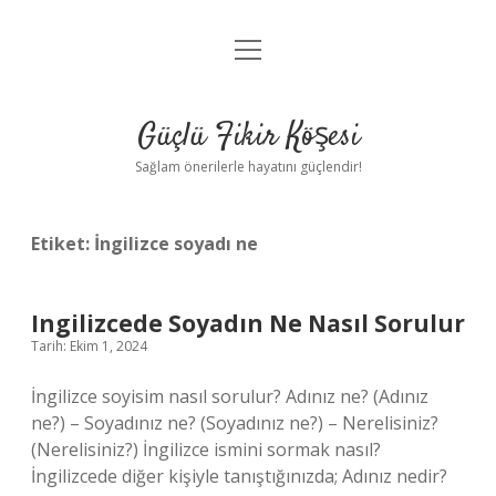
menüyü
Anasayfa
aç
Gizlilik Politikası
Güçlü Fikir Köşesi
Yasal Uyarı
Sağlam önerilerle hayatını güçlendir!
Hakkımızda
Etiket:
İngilizce soyadı ne
Ingilizcede Soyadın Ne Nasıl Sorulur
Tarih: Ekim 1, 2024
İngilizce soyisim nasıl sorulur? Adınız ne? (Adınız
ne?) – Soyadınız ne? (Soyadınız ne?) – Nerelisiniz?
(Nerelisiniz?) İngilizce ismini sormak nasıl?
İngilizcede diğer kişiyle tanıştığınızda; Adınız nedir?