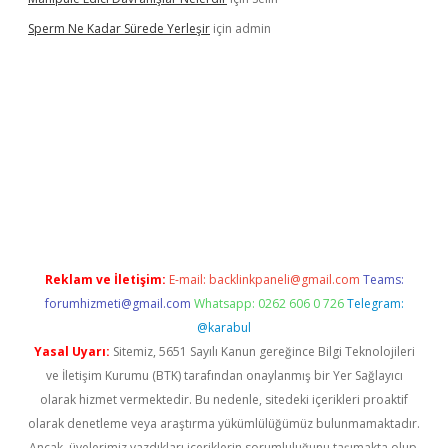
Sperm Ne Kadar Sürede Yerleşir
için
admin
lipbet
Reklam ve İletişim:
E-mail:
backlinkpaneli@gmail.com
Teams:
forumhizmeti@gmail.com
Whatsapp: 0262 606 0 726
Telegram:
@karabul
Yasal Uyarı:
Sitemiz, 5651 Sayılı Kanun gereğince Bilgi Teknolojileri
ve İletişim Kurumu (BTK) tarafından onaylanmış bir Yer Sağlayıcı
olarak hizmet vermektedir. Bu nedenle, sitedeki içerikleri proaktif
olarak denetleme veya araştırma yükümlülüğümüz bulunmamaktadır.
Ancak, üyelerimiz yazdıkları içeriklerin sorumluluğunu taşımakta olup,