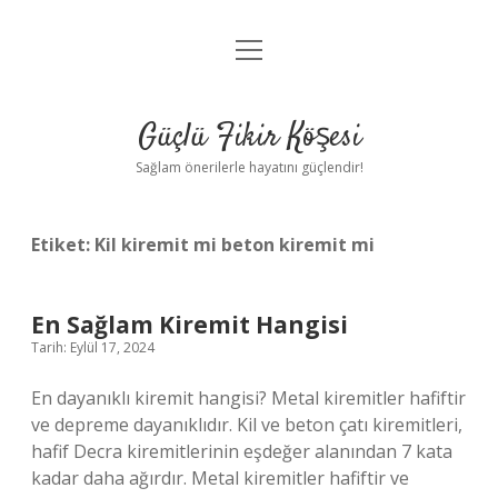
menüyü
Anasayfa
aç
Gizlilik Politikası
Güçlü Fikir Köşesi
Yasal Uyarı
Sağlam önerilerle hayatını güçlendir!
Hakkımızda
Etiket:
Kil kiremit mi beton kiremit mi
En Sağlam Kiremit Hangisi
Tarih: Eylül 17, 2024
En dayanıklı kiremit hangisi? Metal kiremitler hafiftir
ve depreme dayanıklıdır. Kil ve beton çatı kiremitleri,
hafif Decra kiremitlerinin eşdeğer alanından 7 kata
kadar daha ağırdır. Metal kiremitler hafiftir ve