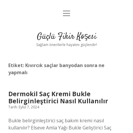
menüyü
Anasayfa
aç
Gizlilik Politikası
Güçlü Fikir Köşesi
Yasal Uyarı
Sağlam önerilerle hayatını güçlendir!
Hakkımızda
Etiket:
Kıvırcık saçlar banyodan sonra ne
yapmalı
Dermokil Saç Kremi Bukle
Belirginleştirici Nasıl Kullanılır
Tarih: Eylül 7, 2024
Bukle belirginleştirici saç bakım kremi nasıl
kullanılır? Elseve Amla Yağı Bukle Geliştirici Saç