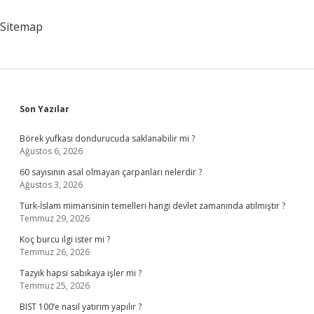
Belirginleştirici
Nasıl
Sitemap
Kullanılır
Sidebar
Son Yazılar
Börek yufkası dondurucuda saklanabilir mi ?
Ağustos 6, 2026
60 sayısının asal olmayan çarpanları nelerdir ?
Ağustos 3, 2026
Türk-İslam mimarisinin temelleri hangi devlet zamanında atılmıştır ?
Temmuz 29, 2026
Koç burcu ilgi ister mi ?
Temmuz 26, 2026
Tazyik hapsi sabıkaya işler mi ?
Temmuz 25, 2026
BIST 100’e nasıl yatırım yapılır ?