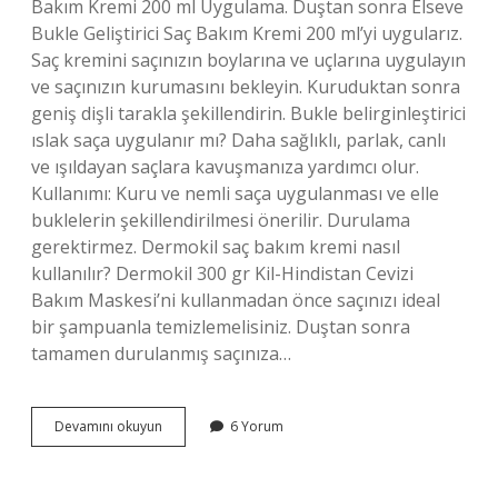
Bakım Kremi 200 ml Uygulama. Duştan sonra Elseve
Bukle Geliştirici Saç Bakım Kremi 200 ml’yi uygularız.
Saç kremini saçınızın boylarına ve uçlarına uygulayın
ve saçınızın kurumasını bekleyin. Kuruduktan sonra
geniş dişli tarakla şekillendirin. Bukle belirginleştirici
ıslak saça uygulanır mı? Daha sağlıklı, parlak, canlı
ve ışıldayan saçlara kavuşmanıza yardımcı olur.
Kullanımı: Kuru ve nemli saça uygulanması ve elle
buklelerin şekillendirilmesi önerilir. Durulama
gerektirmez. Dermokil saç bakım kremi nasıl
kullanılır? Dermokil 300 gr Kil-Hindistan Cevizi
Bakım Maskesi’ni kullanmadan önce saçınızı ideal
bir şampuanla temizlemelisiniz. Duştan sonra
tamamen durulanmış saçınıza…
Dermokil
Devamını okuyun
6 Yorum
Saç
Kremi
Bukle