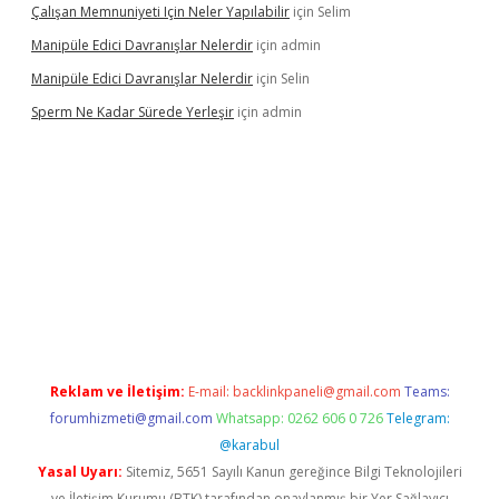
Çalışan Memnuniyeti Için Neler Yapılabilir
için
Selim
Manipüle Edici Davranışlar Nelerdir
için
admin
Manipüle Edici Davranışlar Nelerdir
için
Selin
Sperm Ne Kadar Sürede Yerleşir
için
admin
lipbet
Reklam ve İletişim:
E-mail:
backlinkpaneli@gmail.com
Teams:
forumhizmeti@gmail.com
Whatsapp: 0262 606 0 726
Telegram:
@karabul
Yasal Uyarı:
Sitemiz, 5651 Sayılı Kanun gereğince Bilgi Teknolojileri
ve İletişim Kurumu (BTK) tarafından onaylanmış bir Yer Sağlayıcı