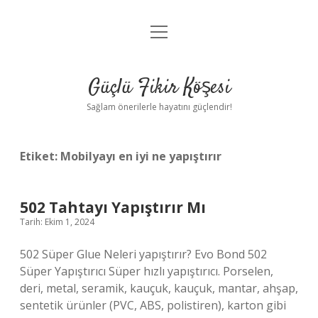
menüyü
Anasayfa
aç
Gizlilik Politikası
Güçlü Fikir Köşesi
Yasal Uyarı
Sağlam önerilerle hayatını güçlendir!
Hakkımızda
Etiket:
Mobilyayı en iyi ne yapıştırır
502 Tahtayı Yapıştırır Mı
Tarih: Ekim 1, 2024
502 Süper Glue Neleri yapıştırır? Evo Bond 502
Süper Yapıştırıcı Süper hızlı yapıştırıcı. Porselen,
deri, metal, seramik, kauçuk, kauçuk, mantar, ahşap,
sentetik ürünler (PVC, ABS, polistiren), karton gibi