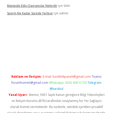
Manipüle Edici Davranışlar Nelerdir
için
Selin
Sperm Ne Kadar Sürede Yerleşir
için
admin
lipbet
Reklam ve İletişim:
E-mail:
backlinkpaneli@gmail.com
Teams:
forumhizmeti@gmail.com
Whatsapp: 0262 606 0 726
Telegram:
@karabul
Yasal Uyarı:
Sitemiz, 5651 Sayılı Kanun gereğince Bilgi Teknolojileri
ve İletişim Kurumu (BTK) tarafından onaylanmış bir Yer Sağlayıcı
olarak hizmet vermektedir. Bu nedenle, sitedeki içerikleri proaktif
olarak denetleme veya araştırma yükümlülüğümüz bulunmamaktadır.