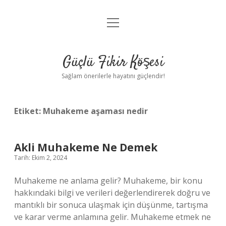
menüyü
Anasayfa
aç
Gizlilik Politikası
Güçlü Fikir Köşesi
Yasal Uyarı
Sağlam önerilerle hayatını güçlendir!
Hakkımızda
Etiket:
Muhakeme aşaması nedir
Akli Muhakeme Ne Demek
Tarih: Ekim 2, 2024
Muhakeme ne anlama gelir? Muhakeme, bir konu
hakkındaki bilgi ve verileri değerlendirerek doğru ve
mantıklı bir sonuca ulaşmak için düşünme, tartışma
ve karar verme anlamına gelir. Muhakeme etmek ne