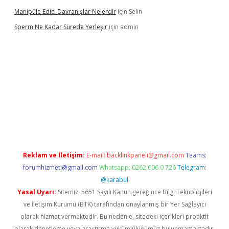
Manipüle Edici Davranışlar Nelerdir
için
Selin
Sperm Ne Kadar Sürede Yerleşir
için
admin
lipbet
Reklam ve İletişim:
E-mail:
backlinkpaneli@gmail.com
Teams:
forumhizmeti@gmail.com
Whatsapp: 0262 606 0 726
Telegram:
@karabul
Yasal Uyarı:
Sitemiz, 5651 Sayılı Kanun gereğince Bilgi Teknolojileri
ve İletişim Kurumu (BTK) tarafından onaylanmış bir Yer Sağlayıcı
olarak hizmet vermektedir. Bu nedenle, sitedeki içerikleri proaktif
olarak denetleme veya araştırma yükümlülüğümüz bulunmamaktadır.