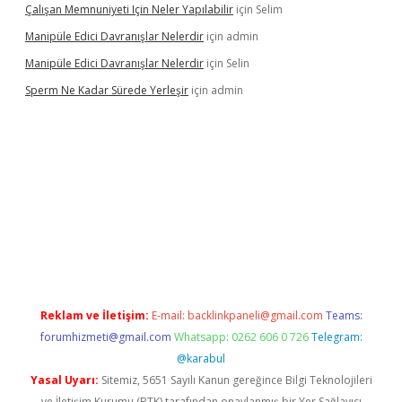
Çalışan Memnuniyeti Için Neler Yapılabilir
için
Selim
Manipüle Edici Davranışlar Nelerdir
için
admin
Manipüle Edici Davranışlar Nelerdir
için
Selin
Sperm Ne Kadar Sürede Yerleşir
için
admin
lipbet
Reklam ve İletişim:
E-mail:
backlinkpaneli@gmail.com
Teams:
forumhizmeti@gmail.com
Whatsapp: 0262 606 0 726
Telegram:
@karabul
Yasal Uyarı:
Sitemiz, 5651 Sayılı Kanun gereğince Bilgi Teknolojileri
ve İletişim Kurumu (BTK) tarafından onaylanmış bir Yer Sağlayıcı