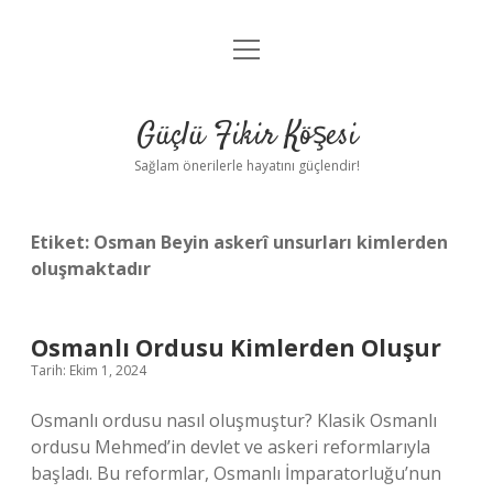
menüyü
Anasayfa
aç
Gizlilik Politikası
Güçlü Fikir Köşesi
Yasal Uyarı
Sağlam önerilerle hayatını güçlendir!
Hakkımızda
Etiket:
Osman Beyin askerî unsurları kimlerden
oluşmaktadır
Osmanlı Ordusu Kimlerden Oluşur
Tarih: Ekim 1, 2024
Osmanlı ordusu nasıl oluşmuştur? Klasik Osmanlı
ordusu Mehmed’in devlet ve askeri reformlarıyla
başladı. Bu reformlar, Osmanlı İmparatorluğu’nun