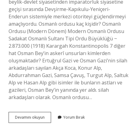
beylik-devlet siyasetinden imparatorluk siyasetine
geçişi sırasında Devşirme-Kapıkulu-Yeniçeri-
Enderun sistemiyle merkezi otoriteyi güçlendirmeyi
amaçlıyordu. Osmanlı ordusu kaç kişidir? Osmanlı
Ordusu (Modern Dönem) Modern Osmanlı Ordusu
Sadakat Osmanlı Sultanı Tipi Ordu Büyüklüğü ~
2.873.000 (1918) Karargah Konstantinopolis 7 diğer
hat Osman Bey’in askerî unsurları kimlerden
oluşmaktadır? Ertuğrul Gazi ve Osman Gazi’nin silah
arkadaşları sayılan Akça Koca, Konur Alp,
Abdurrahman Gazi, Samsa Çavuş, Turgut Alp, Saltuk
Alp ve Hasan Alp gibi isimler ile bunların astları ve
gazileri, Osman Bey’in yanında yer aldı. silah
arkadaşları olarak. Osmanlı ordusu…
Osmanlı
Devamını okuyun
Yorum Bırak
Ordusu
Kimlerden
Oluşur