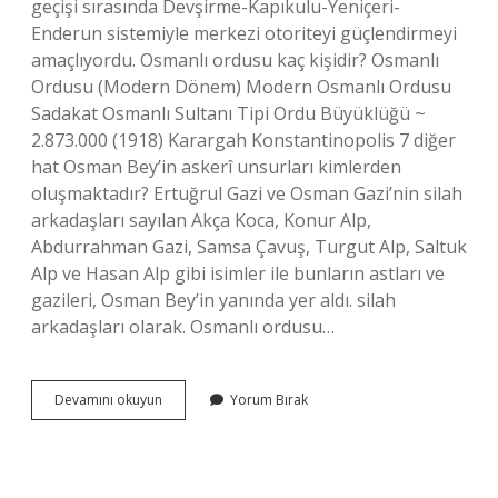
geçişi sırasında Devşirme-Kapıkulu-Yeniçeri-
Enderun sistemiyle merkezi otoriteyi güçlendirmeyi
amaçlıyordu. Osmanlı ordusu kaç kişidir? Osmanlı
Ordusu (Modern Dönem) Modern Osmanlı Ordusu
Sadakat Osmanlı Sultanı Tipi Ordu Büyüklüğü ~
2.873.000 (1918) Karargah Konstantinopolis 7 diğer
hat Osman Bey’in askerî unsurları kimlerden
oluşmaktadır? Ertuğrul Gazi ve Osman Gazi’nin silah
arkadaşları sayılan Akça Koca, Konur Alp,
Abdurrahman Gazi, Samsa Çavuş, Turgut Alp, Saltuk
Alp ve Hasan Alp gibi isimler ile bunların astları ve
gazileri, Osman Bey’in yanında yer aldı. silah
arkadaşları olarak. Osmanlı ordusu…
Osmanlı
Devamını okuyun
Yorum Bırak
Ordusu
Kimlerden
Oluşur