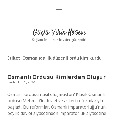
menüyü
Anasayfa
aç
Gizlilik Politikası
Güçlü Fikir Köşesi
Yasal Uyarı
Sağlam önerilerle hayatını güçlendir!
Hakkımızda
Etiket:
Osmanlıda ilk düzenli ordu kim kurdu
Osmanlı Ordusu Kimlerden Oluşur
Tarih: Ekim 1, 2024
Osmanlı ordusu nasıl oluşmuştur? Klasik Osmanlı
ordusu Mehmed’in devlet ve askeri reformlarıyla
başladı. Bu reformlar, Osmanlı İmparatorluğu’nun
beylik-devlet siyasetinden imparatorluk siyasetine