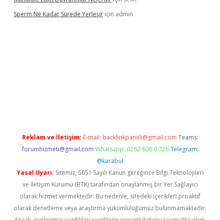
Sperm Ne Kadar Sürede Yerleşir
için
admin
lipbet
Reklam ve İletişim:
E-mail:
backlinkpaneli@gmail.com
Teams:
forumhizmeti@gmail.com
Whatsapp: 0262 606 0 726
Telegram:
@karabul
Yasal Uyarı:
Sitemiz, 5651 Sayılı Kanun gereğince Bilgi Teknolojileri
ve İletişim Kurumu (BTK) tarafından onaylanmış bir Yer Sağlayıcı
olarak hizmet vermektedir. Bu nedenle, sitedeki içerikleri proaktif
olarak denetleme veya araştırma yükümlülüğümüz bulunmamaktadır.
Ancak, üyelerimiz yazdıkları içeriklerin sorumluluğunu taşımakta olup,