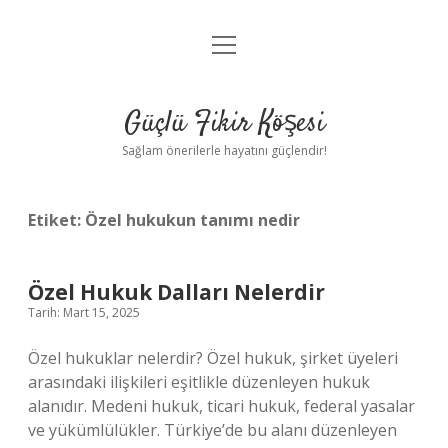
menüyü
Anasayfa
aç
Gizlilik Politikası
Güçlü Fikir Köşesi
Yasal Uyarı
Sağlam önerilerle hayatını güçlendir!
Hakkımızda
Etiket:
Özel hukukun tanımı nedir
Özel Hukuk Dalları Nelerdir
Tarih: Mart 15, 2025
Özel hukuklar nelerdir? Özel hukuk, şirket üyeleri
arasındaki ilişkileri eşitlikle düzenleyen hukuk
alanıdır. Medeni hukuk, ticari hukuk, federal yasalar
ve yükümlülükler. Türkiye’de bu alanı düzenleyen