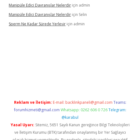
Manipüle Edici Davranışlar Nelerdir
için
admin
Manipüle Edici Davranışlar Nelerdir
için
Selin
Sperm Ne Kadar Sürede Yerleşir
için
admin
lipbet
Reklam ve İletişim:
E-mail:
backlinkpaneli@gmail.com
Teams:
forumhizmeti@gmail.com
Whatsapp: 0262 606 0 726
Telegram:
@karabul
Yasal Uyarı:
Sitemiz, 5651 Sayılı Kanun gereğince Bilgi Teknolojileri
ve İletişim Kurumu (BTK) tarafından onaylanmış bir Yer Sağlayıcı
olarak hizmet vermektedir. Bu nedenle, sitedeki içerikleri proaktif