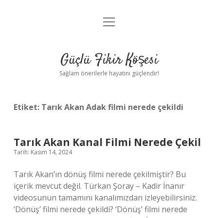
menüyü
Anasayfa
aç
Gizlilik Politikası
Güçlü Fikir Köşesi
Yasal Uyarı
Sağlam önerilerle hayatını güçlendir!
Hakkımızda
Etiket:
Tarık Akan Adak filmi nerede çekildi
Tarık Akan Kanal Filmi Nerede Çekil
Tarih: Kasım 14, 2024
Tarık Akan’ın dönüş filmi nerede çekilmiştir? Bu
içerik mevcut değil. Türkan Şoray – Kadir İnanır
videosunun tamamını kanalımızdan izleyebilirsiniz.
‘Dönüş’ filmi nerede çekildi? ‘Dönüş’ filmi nerede