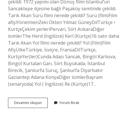
çekildi: 1972 yapımı olan Dönüş filmi İstanbul’un
Sancaktepe ilçesine bağlı Paşaköy semtinde çekildi.
Tarık Akan Sürü filmi nerede çekildi? Sürü (film)Film
afişiYönetmenZeki Ökten Yılmaz GüneyDilTürkçe •
KürtçeÇekim yerleriPervari, Siirt AnkaraDiğer
isimlerThe Herd (İngilizce) Kerî (Kürtçe)16 satır daha
Tarık Akan Yol filmi nerede çekildi? Yol (Film)Film
AfişÜlkeTürkiye, İsviçre, FransaDilTürkçe,
KürtçeYer(ler)Cunda Adası Sancak, Bingöl Karlıova,
Bingöl Kurtalan Garı, Siirt Büyükada, İstanbul
Birecik, Şanlıurfa Suruç, Şanlıurfa Diyarbakır
Gaziantep Adana KonyaDiğer isimlerBayram
(senaryoda) Yol ( İngilizce) Re (Kürtçe)17…
Tarık
Devamını okuyun
Yorum Bırak
Akan
Kanal
Filmi
Nerede