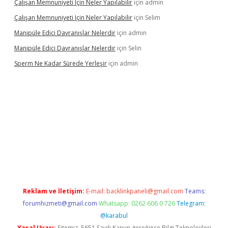
Çalışan Memnuniyeti Için Neler Yapılabilir
için
admin
Çalışan Memnuniyeti Için Neler Yapılabilir
için
Selim
Manipüle Edici Davranışlar Nelerdir
için
admin
Manipüle Edici Davranışlar Nelerdir
için
Selin
Sperm Ne Kadar Sürede Yerleşir
için
admin
lipbet
Reklam ve İletişim:
E-mail:
backlinkpaneli@gmail.com
Teams:
forumhizmeti@gmail.com
Whatsapp: 0262 606 0 726
Telegram:
@karabul
Yasal Uyarı:
Sitemiz, 5651 Sayılı Kanun gereğince Bilgi Teknolojileri