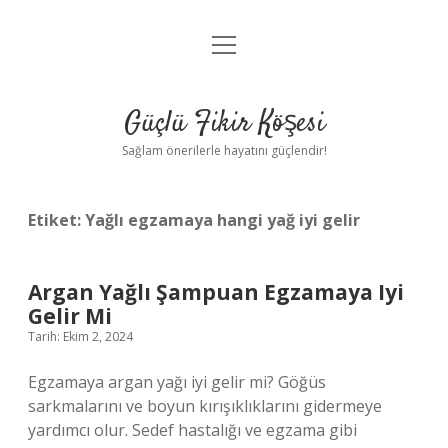
menüyü
Anasayfa
aç
Gizlilik Politikası
Güçlü Fikir Köşesi
Yasal Uyarı
Sağlam önerilerle hayatını güçlendir!
Hakkımızda
Etiket:
Yağlı egzamaya hangi yağ iyi gelir
Argan Yağlı Şampuan Egzamaya Iyi
Gelir Mi
Tarih: Ekim 2, 2024
Egzamaya argan yağı iyi gelir mi? Göğüs
sarkmalarını ve boyun kırışıklıklarını gidermeye
yardımcı olur. Sedef hastalığı ve egzama gibi