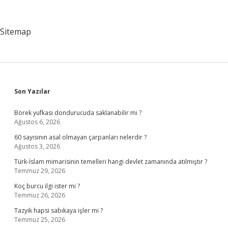
Egzamaya
Iyi
Gelir
Sitemap
Mi
Sidebar
Son Yazılar
Börek yufkası dondurucuda saklanabilir mi ?
Ağustos 6, 2026
60 sayısının asal olmayan çarpanları nelerdir ?
Ağustos 3, 2026
Türk-İslam mimarisinin temelleri hangi devlet zamanında atılmıştır ?
Temmuz 29, 2026
Koç burcu ilgi ister mi ?
Temmuz 26, 2026
Tazyik hapsi sabıkaya işler mi ?
Temmuz 25, 2026