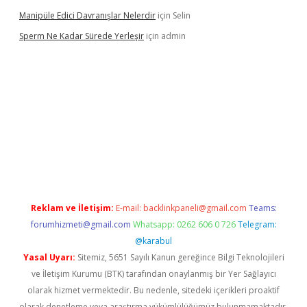
Manipüle Edici Davranışlar Nelerdir
için
Selin
Sperm Ne Kadar Sürede Yerleşir
için
admin
lipbet
Reklam ve İletişim:
E-mail:
backlinkpaneli@gmail.com
Teams:
forumhizmeti@gmail.com
Whatsapp: 0262 606 0 726
Telegram:
@karabul
Yasal Uyarı:
Sitemiz, 5651 Sayılı Kanun gereğince Bilgi Teknolojileri
ve İletişim Kurumu (BTK) tarafından onaylanmış bir Yer Sağlayıcı
olarak hizmet vermektedir. Bu nedenle, sitedeki içerikleri proaktif
olarak denetleme veya araştırma yükümlülüğümüz bulunmamaktadır.