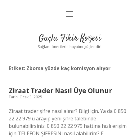
menüyü
Anasayfa
aç
Gizlilik Politikası
Güçlü Fikir Köşesi
Yasal Uyarı
Sağlam önerilerle hayatını güçlendir!
Hakkımızda
Etiket:
Zborsa yüzde kaç komisyon alıyor
Ziraat Trader Nasıl Üye Olunur
Tarih: Ocak 3, 2025
Ziraat trader şifre nasıl alınır? Bilgi için. Ya da 0 850
22 22 979’u arayıp yeni şifre talebinde
bulunabilirsiniz. 0 850 22 22 979 hattına hızlı erişim
için TELEFON ŞİFRESİNİ nasıl alabilirim? E-