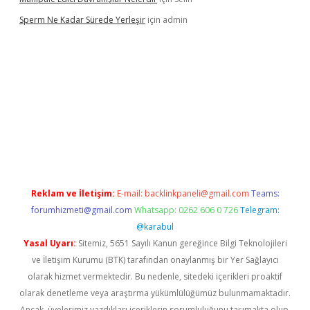
Sperm Ne Kadar Sürede Yerleşir
için
admin
lipbet
Reklam ve İletişim:
E-mail:
backlinkpaneli@gmail.com
Teams:
forumhizmeti@gmail.com
Whatsapp: 0262 606 0 726
Telegram:
@karabul
Yasal Uyarı:
Sitemiz, 5651 Sayılı Kanun gereğince Bilgi Teknolojileri
ve İletişim Kurumu (BTK) tarafından onaylanmış bir Yer Sağlayıcı
olarak hizmet vermektedir. Bu nedenle, sitedeki içerikleri proaktif
olarak denetleme veya araştırma yükümlülüğümüz bulunmamaktadır.
Ancak, üyelerimiz yazdıkları içeriklerin sorumluluğunu taşımakta olup,