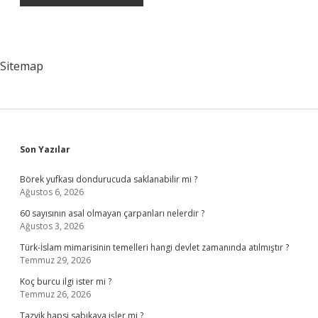
Sitemap
Sidebar
Son Yazılar
Börek yufkası dondurucuda saklanabilir mi ?
Ağustos 6, 2026
60 sayısının asal olmayan çarpanları nelerdir ?
Ağustos 3, 2026
Türk-İslam mimarisinin temelleri hangi devlet zamanında atılmıştır ?
Temmuz 29, 2026
Koç burcu ilgi ister mi ?
Temmuz 26, 2026
Tazyik hapsi sabıkaya işler mi ?