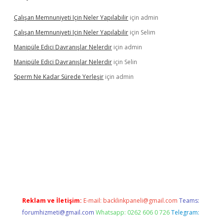
Çalışan Memnuniyeti Için Neler Yapılabilir
için
admin
Çalışan Memnuniyeti Için Neler Yapılabilir
için
Selim
Manipüle Edici Davranışlar Nelerdir
için
admin
Manipüle Edici Davranışlar Nelerdir
için
Selin
Sperm Ne Kadar Sürede Yerleşir
için
admin
ipbet
Reklam ve İletişim:
E-mail:
backlinkpaneli@gmail.com
Teams:
forumhizmeti@gmail.com
Whatsapp: 0262 606 0 726
Telegram: