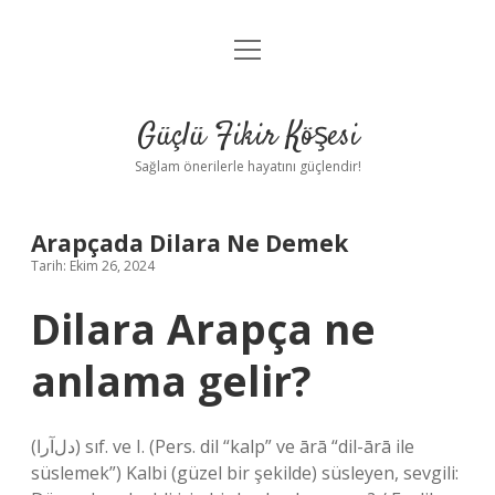
menüyü
Anasayfa
aç
Gizlilik Politikası
Güçlü Fikir Köşesi
Yasal Uyarı
Sağlam önerilerle hayatını güçlendir!
Hakkımızda
Arapçada Dilara Ne Demek
Tarih: Ekim 26, 2024
Dilara Arapça ne
anlama gelir?
(ﺩﻝﺁﺭﺍ) sıf. ve I. (Pers. dil “kalp” ve ārā “dil-ārā ile
süslemek”) Kalbi (güzel bir şekilde) süsleyen, sevgili: