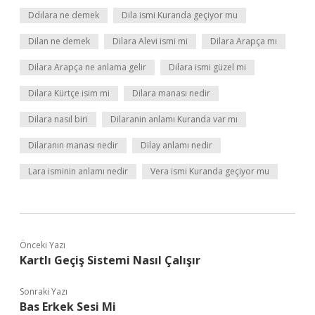
Ddılara ne demek
Dila ismi Kuranda geçiyor mu
Dilan ne demek
Dilara Alevi ismi mi
Dilara Arapça mı
Dilara Arapça ne anlama gelir
Dilara ismi güzel mi
Dilara Kürtçe isim mi
Dilara manası nedir
Dilara nasıl biri
Dilaranin anlamı Kuranda var mı
Dilaranın manası nedir
Dilay anlamı nedir
Lara isminin anlamı nedir
Vera ismi Kuranda geçiyor mu
Önceki Yazı
Kartlı Geçiş Sistemi Nasıl Çalışır
Sonraki Yazı
Bas Erkek Sesi Mi