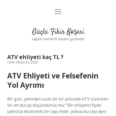
menüyü
Anasayfa
aç
Gizlilik Politikası
Güçlü Fikir Köşesi
Yasal Uyarı
Sağlam önerilerle hayatını güçlendir!
Hakkımızda
ATV ehliyeti kaç TL ?
Tarih: Mayıs 23, 2026
ATV Ehliyeti ve Felsefenin
Yol Ayrımı
Bir gün, şehirden uzak bir kır yolunda ATV sürerken
bir an durup düşündünüz mü: “Bir ehliyetin fiyatı
yalnızca ekonomik bir sayı mıdır, yoksa bu sayı aynı