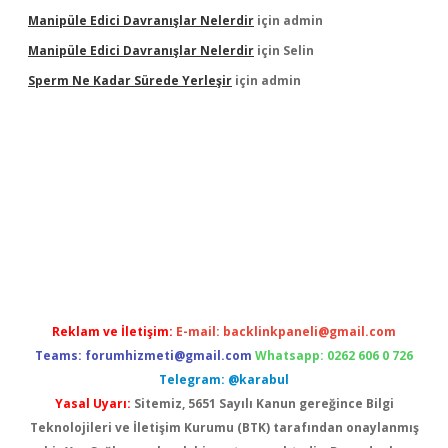
Manipüle Edici Davranışlar Nelerdir
için
admin
Manipüle Edici Davranışlar Nelerdir
için
Selin
Sperm Ne Kadar Sürede Yerleşir
için
admin
bet
Reklam ve İletişim:
E-mail:
backlinkpaneli@gmail.com
Teams:
forumhizmeti@gmail.com
Whatsapp: 0262 606 0 726
Telegram: @karabul
Yasal Uyarı:
Sitemiz, 5651 Sayılı Kanun gereğince Bilgi
Teknolojileri ve İletişim Kurumu (BTK) tarafından onaylanmış