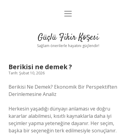
menüyü
Anasayfa
aç
Gizlilik Politikası
Güçlü Fikir Köşesi
Yasal Uyarı
Sağlam önerilerle hayatını güçlendir!
Hakkımızda
Berikisi ne demek ?
Tarih: Şubat 10, 2026
Berikisi Ne Demek? Ekonomik Bir Perspektiften
Derinlemesine Analiz
Herkesin yaşadığı dünyayı anlaması ve doğru
kararlar alabilmesi, kısıtlı kaynaklarla daha iyi
seçimler yapma yeteneğine dayanır. Her seçim,
başka bir seçeneğin terk edilmesiyle sonuçlanır.