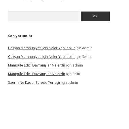
Arama
Son yorumlar
Çalışan Memnuniyeti Için Neler Yapılabilir
için
admin
Çalışan Memnuniyeti Için Neler Yapılabilir
için
Selim
Manipüle Edici Davranışlar Nelerdir
için
admin
Manipüle Edici Davranışlar Nelerdir
için
Selin
Sperm Ne Kadar Sürede Yerleşir
için
admin
t