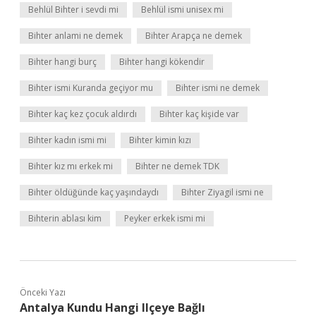
Behlül Bihter i sevdi mi
Behlül ismi unisex mi
Bihter anlami ne demek
Bihter Arapça ne demek
Bihter hangi burç
Bihter hangi kökendir
Bihter ismi Kuranda geçiyor mu
Bihter ismi ne demek
Bihter kaç kez çocuk aldırdı
Bihter kaç kişide var
Bihter kadın ismi mi
Bihter kimin kızı
Bihter kız mı erkek mi
Bihter ne demek TDK
Bihter öldüğünde kaç yaşındaydı
Bihter Ziyagil ismi ne
Bihterin ablası kim
Peyker erkek ismi mi
Önceki Yazı
Antalya Kundu Hangi Ilçeye Bağlı