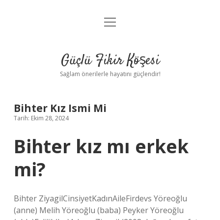
menüyü
Anasayfa
aç
Gizlilik Politikası
Güçlü Fikir Köşesi
Yasal Uyarı
Sağlam önerilerle hayatını güçlendir!
Hakkımızda
Bihter Kız Ismi Mi
Tarih: Ekim 28, 2024
Bihter kız mı erkek
mi?
Bihter ZiyagilCinsiyetKadınAileFirdevs Yöreoğlu
(anne) Melih Yöreoğlu (baba) Peyker Yöreoğlu