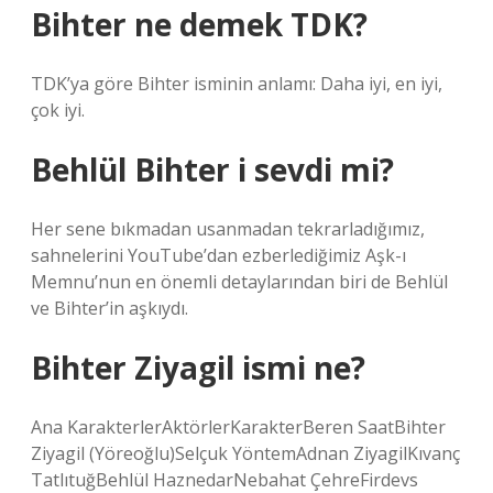
Bihter ne demek TDK?
TDK’ya göre Bihter isminin anlamı: Daha iyi, en iyi,
çok iyi.
Behlül Bihter i sevdi mi?
Her sene bıkmadan usanmadan tekrarladığımız,
sahnelerini YouTube’dan ezberlediğimiz Aşk-ı
Memnu’nun en önemli detaylarından biri de Behlül
ve Bihter’in aşkıydı.
Bihter Ziyagil ismi ne?
Ana KarakterlerAktörlerKarakterBeren SaatBihter
Ziyagil (Yöreoğlu)Selçuk YöntemAdnan ZiyagilKıvanç
TatlıtuğBehlül HaznedarNebahat ÇehreFirdevs