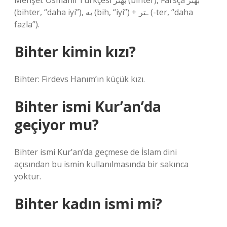
Menşei. Osmanlı Türkçesi بهتر‎ (bihter), Farsça بهتر‎
(bihter, “daha iyi”), به‎ (bih, “iyi”) + ـتر‎ (-ter, “daha
fazla”).
Bihter kimin kızı?
Bihter: Firdevs Hanım’ın küçük kızı.
Bihter ismi Kur’an’da
geçiyor mu?
Bihter ismi Kur’an’da geçmese de İslam dini
açısından bu ismin kullanılmasında bir sakınca
yoktur.
Bihter kadın ismi mi?