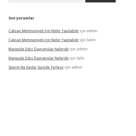
Son yorumlar
Çalışan Memnuniyeti Için Neler Yapılabilir
için
admin
Çalışan Memnuniyeti Için Neler Yapılabilir
için
Selim
Manipüle Edici Davranışlar Nelerdir
için
admin
Manipüle Edici Davranışlar Nelerdir
için
Selin
Sperm Ne Kadar Sürede Yerleşir
için
admin
pbet