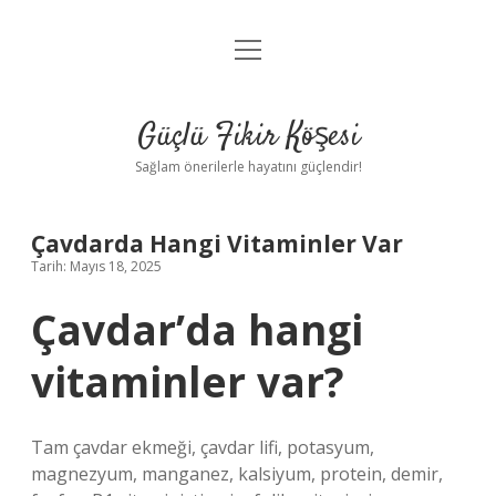
menüyü
Anasayfa
aç
Gizlilik Politikası
Güçlü Fikir Köşesi
Yasal Uyarı
Sağlam önerilerle hayatını güçlendir!
Hakkımızda
Çavdarda Hangi Vitaminler Var
Tarih: Mayıs 18, 2025
Çavdar’da hangi
vitaminler var?
Tam çavdar ekmeği, çavdar lifi, potasyum,
magnezyum, manganez, kalsiyum, protein, demir,