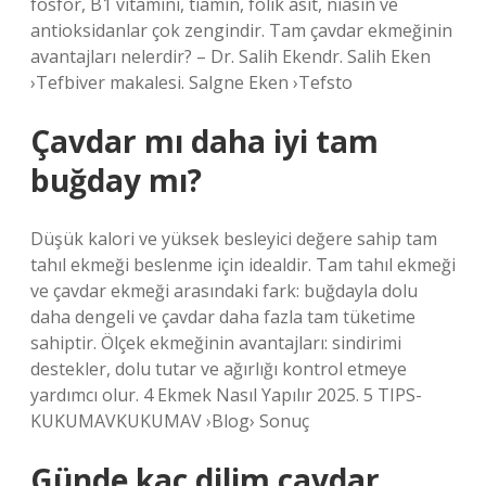
fosfor, B1 vitamini, tiamin, folik asit, niasin ve
antioksidanlar çok zengindir. Tam çavdar ekmeğinin
avantajları nelerdir? – Dr. Salih Ekendr. Salih Eken
›Tefbiver makalesi. Salgne Eken ›Tefsto
Çavdar mı daha iyi tam
buğday mı?
Düşük kalori ve yüksek besleyici değere sahip tam
tahıl ekmeği beslenme için idealdir. Tam tahıl ekmeği
ve çavdar ekmeği arasındaki fark: buğdayla dolu
daha dengeli ve çavdar daha fazla tam tüketime
sahiptir. Ölçek ekmeğinin avantajları: sindirimi
destekler, dolu tutar ve ağırlığı kontrol etmeye
yardımcı olur. 4 Ekmek Nasıl Yapılır 2025. 5 TIPS-
KUKUMAVKUKUMAV ›Blog› Sonuç
Günde kaç dilim çavdar