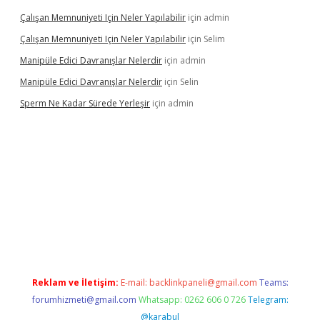
Çalışan Memnuniyeti Için Neler Yapılabilir
için
admin
Çalışan Memnuniyeti Için Neler Yapılabilir
için
Selim
Manipüle Edici Davranışlar Nelerdir
için
admin
Manipüle Edici Davranışlar Nelerdir
için
Selin
Sperm Ne Kadar Sürede Yerleşir
için
admin
pbet
Reklam ve İletişim:
E-mail:
backlinkpaneli@gmail.com
Teams:
forumhizmeti@gmail.com
Whatsapp: 0262 606 0 726
Telegram:
@karabul