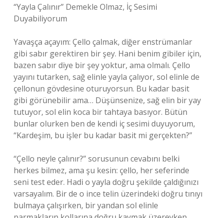
“Yayla Çalınır” Demekle Olmaz, İç Sesimi
Duyabiliyorum
Yavaşça açayım: Çello çalmak, diğer enstrümanlar
gibi sabır gerektiren bir şey. Hani benim gibiler için,
bazen sabır diye bir şey yoktur, ama olmalı. Çello
yayını tutarken, sağ elinle yayla çalıyor, sol elinle de
çellonun gövdesine oturuyorsun. Bu kadar basit
gibi görünebilir ama… Düşünsenize, sağ elin bir yay
tutuyor, sol elin koca bir tahtaya basıyor. Bütün
bunlar olurken ben de kendi iç sesimi duyuyorum,
“Kardeşim, bu işler bu kadar basit mi gerçekten?”
“Çello neyle çalınır?” sorusunun cevabını belki
herkes bilmez, ama şu kesin: çello, her seferinde
seni test eder. Hadi o yayla doğru şekilde çaldığınızı
varsayalım. Bir de o ince telin üzerindeki doğru tınıyı
bulmaya çalışırken, bir yandan sol elinle
parmakların kollarına doğru kaymak üzereyken,