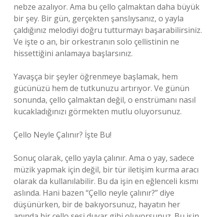
nebze azalıyor. Ama bu çello çalmaktan daha büyük
bir şey. Bir gün, gerçekten şanslıysanız, o yayla
çaldığınız melodiyi doğru tutturmayı başarabilirsiniz.
Ve işte o an, bir orkestranın solo çellistinin ne
hissettiğini anlamaya başlarsınız.
Yavaşça bir şeyler öğrenmeye başlamak, hem
gücünüzü hem de tutkunuzu artırıyor. Ve günün
sonunda, çello çalmaktan değil, o enstrümanı nasıl
kucakladığınızı görmekten mutlu oluyorsunuz.
Çello Neyle Çalınır? İşte Bu!
Sonuç olarak, çello yayla çalınır. Ama o yay, sadece
müzik yapmak için değil, bir tür iletişim kurma aracı
olarak da kullanılabilir. Bu da işin en eğlenceli kısmı
aslında. Hani bazen “Çello neyle çalınır?” diye
düşünürken, bir de bakıyorsunuz, hayatın her
anında bir çello sesi duyar gibi oluyorsunuz. Bu işin