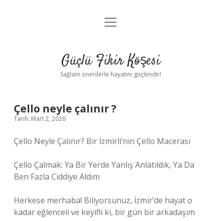
menüyü
Anasayfa
aç
Gizlilik Politikası
Güçlü Fikir Köşesi
Yasal Uyarı
Sağlam önerilerle hayatını güçlendir!
Hakkımızda
Çello neyle çalınır ?
Tarih: Mart 2, 2026
Çello Neyle Çalınır? Bir İzmirli’nin Çello Macerası
Çello Çalmak: Ya Bir Yerde Yanlış Anlatıldık, Ya Da
Ben Fazla Ciddiye Aldım
Herkese merhaba! Biliyorsunuz, İzmir’de hayat o
kadar eğlenceli ve keyifli ki, bir gün bir arkadaşım