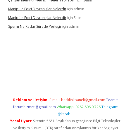
Çalışan Memnuniyeti Için Neler Yapılabilir
için
Selim
Manipüle Edici Davranışlar Nelerdir
için
admin
Manipüle Edici Davranışlar Nelerdir
için
Selin
Sperm Ne Kadar Sürede Yerleşir
için
admin
ulipbet
Reklam ve İletişim:
E-mail:
backlinkpaneli@gmail.com
Teams:
forumhizmeti@gmail.com
Whatsapp: 0262 606 0 726
Telegram:
@karabul
Yasal Uyarı:
Sitemiz, 5651 Sayılı Kanun gereğince Bilgi Teknolojileri
ve İletişim Kurumu (BTK) tarafından onaylanmış bir Yer Sağlayıcı