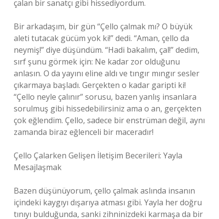
çalan bir sanatçı gibi hissediyordum.
Bir arkadaşım, bir gün “Çello çalmak mı? O büyük
aleti tutacak gücüm yok ki!” dedi. “Aman, çello da
neymiş!” diye düşündüm. “Hadi bakalım, çal!” dedim,
sırf şunu görmek için: Ne kadar zor olduğunu
anlasın. O da yayını eline aldı ve tıngır mıngır sesler
çıkarmaya başladı. Gerçekten o kadar garipti ki!
“Çello neyle çalınır” sorusu, bazen yanlış insanlara
sorulmuş gibi hissedebilirsiniz ama o an, gerçekten
çok eğlendim. Çello, sadece bir enstrüman değil, aynı
zamanda biraz eğlenceli bir maceradır!
Çello Çalarken Gelişen İletişim Becerileri: Yayla
Mesajlaşmak
Bazen düşünüyorum, çello çalmak aslında insanın
içindeki kaygıyı dışarıya atması gibi. Yayla her doğru
tınıyı bulduğunda, sanki zihninizdeki karmaşa da bir