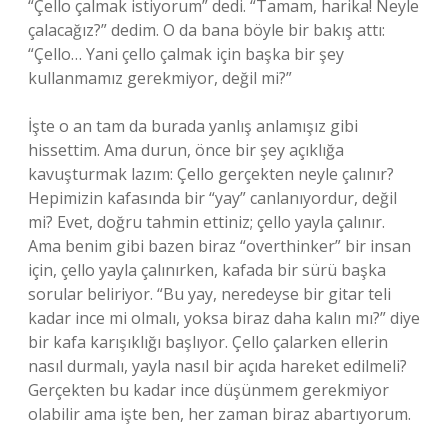
“Çello çalmak istiyorum” dedi. “Tamam, harika! Neyle
çalacağız?” dedim. O da bana böyle bir bakış attı:
“Çello… Yani çello çalmak için başka bir şey
kullanmamız gerekmiyor, değil mi?”
İşte o an tam da burada yanlış anlamışız gibi
hissettim. Ama durun, önce bir şey açıklığa
kavuşturmak lazım: Çello gerçekten neyle çalınır?
Hepimizin kafasında bir “yay” canlanıyordur, değil
mi? Evet, doğru tahmin ettiniz; çello yayla çalınır.
Ama benim gibi bazen biraz “overthinker” bir insan
için, çello yayla çalınırken, kafada bir sürü başka
sorular beliriyor. “Bu yay, neredeyse bir gitar teli
kadar ince mi olmalı, yoksa biraz daha kalın mı?” diye
bir kafa karışıklığı başlıyor. Çello çalarken ellerin
nasıl durmalı, yayla nasıl bir açıda hareket edilmeli?
Gerçekten bu kadar ince düşünmem gerekmiyor
olabilir ama işte ben, her zaman biraz abartıyorum.