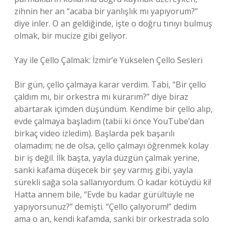
zihnin her an “acaba bir yanlışlık mı yapıyorum?”
diye inler. O an geldiğinde, işte o doğru tınıyı bulmuş
olmak, bir mucize gibi geliyor.
Yay ile Çello Çalmak: İzmir’e Yükselen Çello Sesleri
Bir gün, çello çalmaya karar verdim. Tabi, “Bir çello
çaldım mı, bir orkestra mı kurarım?” diye biraz
abartarak içimden düşündüm. Kendime bir çello alıp,
evde çalmaya başladım (tabii ki önce YouTube’dan
birkaç video izledim). Başlarda pek başarılı
olamadım; ne de olsa, çello çalmayı öğrenmek kolay
bir iş değil. İlk başta, yayla düzgün çalmak yerine,
sanki kafama düşecek bir şey varmış gibi, yayla
sürekli sağa sola sallanıyordum. O kadar kötüydü ki!
Hatta annem bile, “Evde bu kadar gürültüyle ne
yapıyorsunuz?” demişti. “Çello çalıyorum!” dedim
ama o an, kendi kafamda, sanki bir orkestrada solo