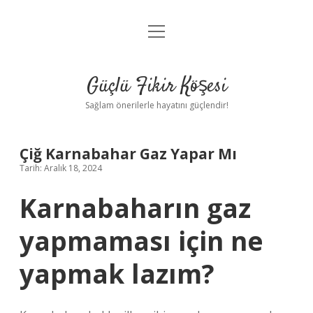
menüyü
Anasayfa
aç
Gizlilik Politikası
Güçlü Fikir Köşesi
Yasal Uyarı
Sağlam önerilerle hayatını güçlendir!
Hakkımızda
Çiğ Karnabahar Gaz Yapar Mı
Tarih: Aralık 18, 2024
Karnabaharın gaz
yapmaması için ne
yapmak lazım?