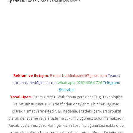
Sperm Ne Kadar Sürede Yerleşir
için
admin
tulipbet
Reklam ve İletişim:
E-mail:
backlinkpaneli@gmail.com
Teams:
forumhizmeti@gmail.com
Whatsapp: 0262 606 0 726
Telegram:
@karabul
Yasal Uyarı:
Sitemiz, 5651 Sayılı Kanun gereğince Bilgi Teknolojileri
ve İletişim Kurumu (BTK) tarafından onaylanmış bir Yer Sağlayıcı
olarak hizmet vermektedir. Bu nedenle, sitedeki içerikleri proaktif
olarak denetleme veya araştırma yükümlülüğümüz bulunmamaktadır.
Ancak, üyelerimiz yazdıkları içeriklerin sorumluluğunu taşımakta olup,
siteye üye olarak bu sorumluluğu kabul etmiş sayılırlar. Bu internet