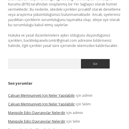
Kurumu (BTK) tarafından onaylanmış bir Yer Sağlayıcı olarak hizmet
vermektedir. Bu nedenle, sitedeki içerikleri proaktif olarak denetleme
veya araştırma yükümlülüğümüz bulunmamaktadır. Ancak, üyelerimiz
yazdıkları içeriklerin sorumluluğunu taşımakta olup, siteye üye olarak
bu sorumluluğu kabul etmiş sayılırlar.
Hukuka ve yasal düzenlemelere aykırı olduğunu düşündüğünüz
içerikleri,
backlinkpanelicomtr@gmail.com
adresine bildirmeniz
halinde, ilgili içerikler yasal süre içerisinde sitemizden kaldırılacaktır.
Arama
Son yorumlar
Çalışan Memnuniyeti Için Neler Yapılabilir
için
admin
Çalışan Memnuniyeti Için Neler Yapılabilir
için
Selim
Manipüle Edici Davranışlar Nelerdir
için
admin
Manipüle Edici Davranışlar Nelerdir
için
Selin