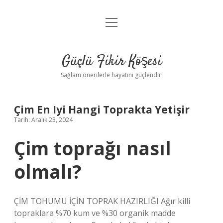
menüyü
Anasayfa
aç
Gizlilik Politikası
Güçlü Fikir Köşesi
Yasal Uyarı
Sağlam önerilerle hayatını güçlendir!
Hakkımızda
Çim En Iyi Hangi Toprakta Yetişir
Tarih: Aralık 23, 2024
Çim toprağı nasıl
olmalı?
ÇİM TOHUMU İÇİN TOPRAK HAZIRLIĞI Ağır killi
topraklara %70 kum ve %30 organik madde