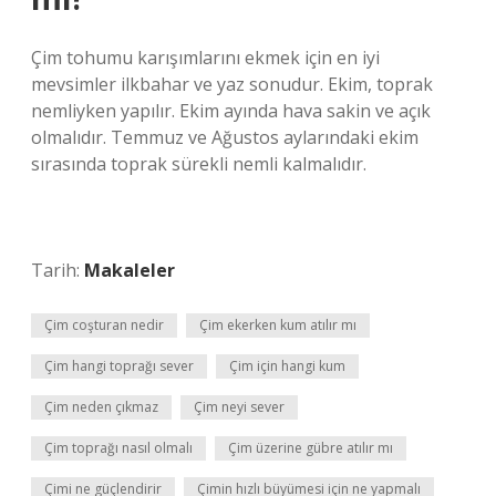
Çim tohumu karışımlarını ekmek için en iyi
mevsimler ilkbahar ve yaz sonudur. Ekim, toprak
nemliyken yapılır. Ekim ayında hava sakin ve açık
olmalıdır. Temmuz ve Ağustos aylarındaki ekim
sırasında toprak sürekli nemli kalmalıdır.
Tarih:
Makaleler
Çim coşturan nedir
Çim ekerken kum atılır mı
Çim hangi toprağı sever
Çim için hangi kum
Çim neden çıkmaz
Çim neyi sever
Çim toprağı nasıl olmalı
Çim üzerine gübre atılır mı
Çimi ne güçlendirir
Çimin hızlı büyümesi için ne yapmalı