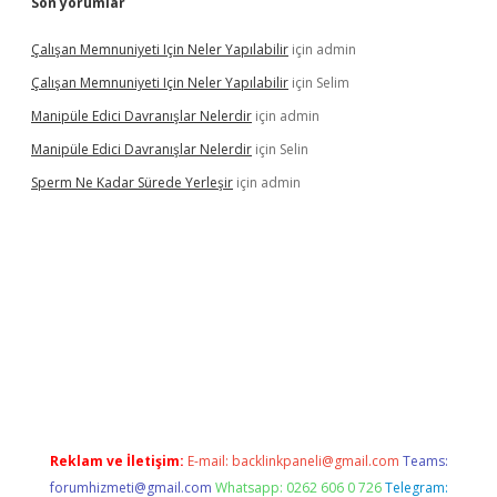
Son yorumlar
Çalışan Memnuniyeti Için Neler Yapılabilir
için
admin
Çalışan Memnuniyeti Için Neler Yapılabilir
için
Selim
Manipüle Edici Davranışlar Nelerdir
için
admin
Manipüle Edici Davranışlar Nelerdir
için
Selin
Sperm Ne Kadar Sürede Yerleşir
için
admin
et
Reklam ve İletişim:
E-mail:
backlinkpaneli@gmail.com
Teams:
forumhizmeti@gmail.com
Whatsapp: 0262 606 0 726
Telegram: