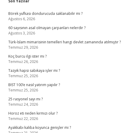
Sidebar
Son Yazılar
Börek yufkası dondurucuda saklanabilir mi ?
Ağustos 6, 2026
60 sayısının asal olmayan çarpanları nelerdir ?
Ağustos 3, 2026
Türk-İslam mimarisinin temelleri hangi devlet zamanında atılmıştır ?
Temmuz 29, 2026
Koç burcu ilgi ister mi ?
Temmuz 26, 2026
Tazyik hapsi sabıkaya işler mi ?
Temmuz 25, 2026
BIST 100’e nasıl yatırım yapılır ?
Temmuz 25, 2026
25 rasyonel sayı mı ?
Temmuz 24, 2026
Horoz eti neden kırmızı olur ?
Temmuz 22, 2026
Ayakkabı kalıba koyunca genişler mi ?
Temmuz 21, 2026