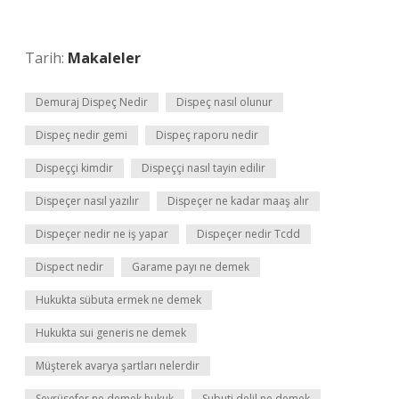
Tarih:
Makaleler
Demuraj Dispeç Nedir
Dispeç nasıl olunur
Dispeç nedir gemi
Dispeç raporu nedir
Dispeççi kimdir
Dispeççi nasıl tayin edilir
Dispeçer nasıl yazılır
Dispeçer ne kadar maaş alır
Dispeçer nedir ne iş yapar
Dispeçer nedir Tcdd
Dispect nedir
Garame payı ne demek
Hukukta sübuta ermek ne demek
Hukukta sui generis ne demek
Müşterek avarya şartları nelerdir
Seyrüsefer ne demek hukuk
Subuti delil ne demek