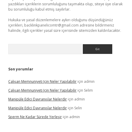
yazdıkları içeriklerin sorumluluğunu taşımakta olup, siteye üye olarak
bu sorumluluğu kabul etmiş sayılırlar.
Hukuka ve yasal düzenlemelere aykırı olduğunu düşündüğünüz
içerikleri,
backlinkpanelicomtr@gmail.com
adresine bildirmeniz
halinde, ilgili içerikler yasal süre içerisinde sitemizden kaldırılacaktır.
Arama
Son yorumlar
Çalışan Memnuniyeti Için Neler Yapılabilir
için
admin
Çalışan Memnuniyeti Için Neler Yapılabilir
için
Selim
Manipüle Edici Davranışlar Nelerdir
için
admin
Manipüle Edici Davranışlar Nelerdir
için
Selin
Sperm Ne Kadar Sürede Yerleşir
için
admin