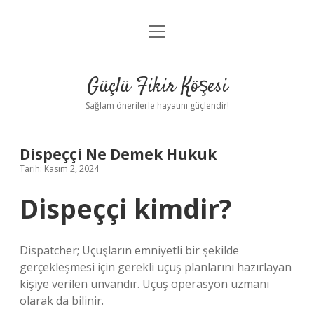
menüyü
Anasayfa
aç
Gizlilik Politikası
Güçlü Fikir Köşesi
Yasal Uyarı
Sağlam önerilerle hayatını güçlendir!
Hakkımızda
Dispeççi Ne Demek Hukuk
Tarih: Kasım 2, 2024
Dispeççi kimdir?
Dispatcher; Uçuşların emniyetli bir şekilde
gerçekleşmesi için gerekli uçuş planlarını hazırlayan
kişiye verilen unvandır. Uçuş operasyon uzmanı
olarak da bilinir.