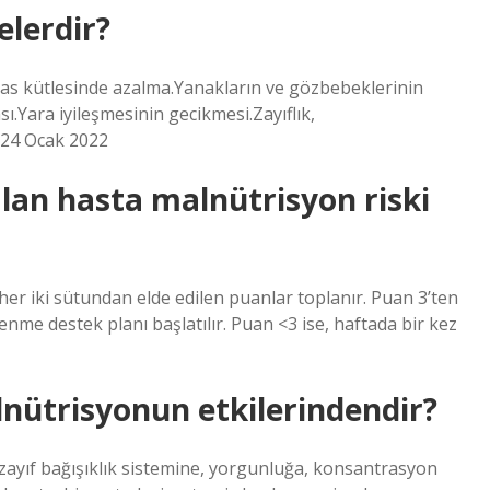
elerdir?
ıKas kütlesinde azalma.Yanakların ve gözbebeklerinin
ı.Yara iyileşmesinin gecikmesi.Zayıflık,
•24 Ocak 2022
lan hasta malnütrisyon riski
r iki sütundan elde edilen puanlar toplanır. Puan 3’ten
enme destek planı başlatılır. Puan <3 ise, haftada bir kez
lnütrisyonun etkilerindendir?
ayıf bağışıklık sistemine, yorgunluğa, konsantrasyon