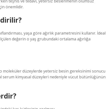
. Erken teşhis ve tedavi, yetersiz beslenmenin olumsuz
çin önemlidir.
irilir?
landırması, yaşa göre ağırlık parametresini kullanır. İdeal
ölçülen değerin o yaş grubundaki ortalama ağırlığa
o moleküler düzeylerde yetersiz besin gereksinimi sonucu
l serum kimyasal düzeyleri nedeniyle vücut bütünlüğünün
erdir?