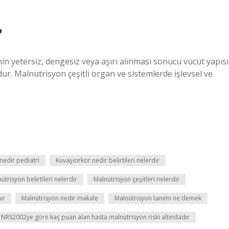
?
nin yetersiz, dengesiz veya aşırı alınması sonucu vücut yapısı
dur. Malnütrisyon çeşitli organ ve sistemlerde işlevsel ve
nedir pediatri
Kuvaşiorkor nedir belirtileri nelerdir
ütrisyon belirtileri nelerdir
Malnütrisyon çeşitleri nelerdir
ır
Malnütrisyon nedir makale
Malnütrisyon tanımı ne demek
NRS2002ye göre kaç puan alan hasta malnütrisyon riski altındadır