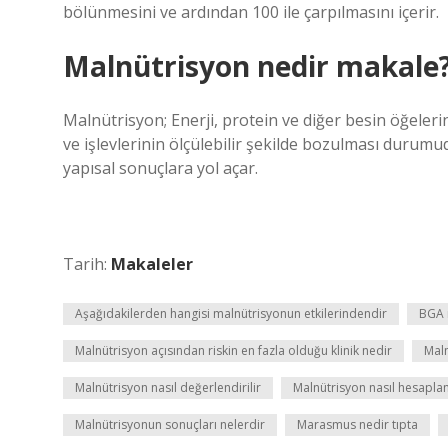
bölünmesini ve ardından 100 ile çarpılmasını içerir.
Malnütrisyon nedir makale
Malnütrisyon; Enerji, protein ve diğer besin öğeleri
ve işlevlerinin ölçülebilir şekilde bozulması durumu
yapısal sonuçlara yol açar.
Tarih:
Makaleler
Aşağıdakilerden hangisi malnütrisyonun etkilerindendir
BGA 
Malnütrisyon açısından riskin en fazla olduğu klinik nedir
Maln
Malnütrisyon nasıl değerlendirilir
Malnütrisyon nasıl hesaplan
Malnütrisyonun sonuçları nelerdir
Marasmus nedir tıpta