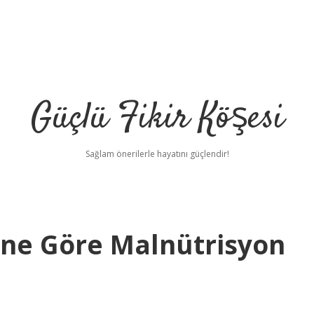
Güçlü Fikir Köşesi
Sağlam önerilerle hayatını güçlendir!
üne Göre Malnütrisyon