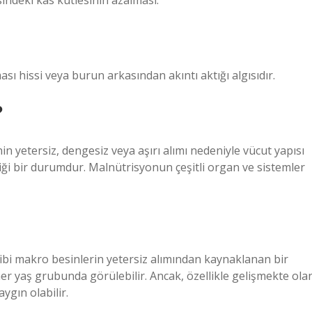
sindeki kas kütlesinin azalması.
 hissi veya burun arkasından akıntı aktığı algısıdır.
?
in yetersiz, dengesiz veya aşırı alımı nedeniyle vücut yapısı
diği bir durumdur. Malnütrisyonun çeşitli organ ve sistemler
ibi makro besinlerin yetersiz alımından kaynaklanan bir
yaş grubunda görülebilir. Ancak, özellikle gelişmekte ola
gın olabilir.