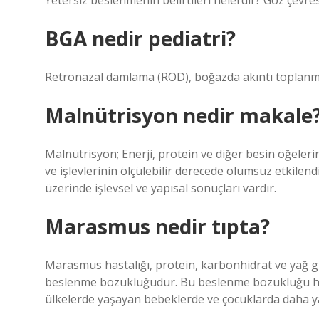
Yetersiz beslenmenin belirtileri nelerdir? Göz çevre
BGA nedir pediatri?
Retronazal damlama (ROD), boğazda akıntı toplanması
Malnütrisyon nedir makale
Malnütrisyon; Enerji, protein ve diğer besin öğelerin
ve işlevlerinin ölçülebilir derecede olumsuz etkilen
üzerinde işlevsel ve yapısal sonuçları vardır.
Marasmus nedir tıpta?
Marasmus hastalığı, protein, karbonhidrat ve yağ g
beslenme bozukluğudur. Bu beslenme bozukluğu her 
ülkelerde yaşayan bebeklerde ve çocuklarda daha yay