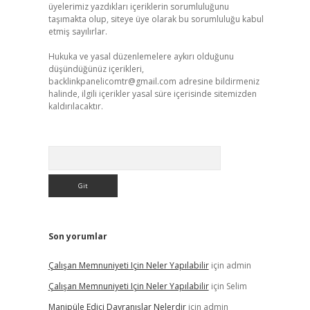
üyelerimiz yazdıkları içeriklerin sorumluluğunu
taşımakta olup, siteye üye olarak bu sorumluluğu kabul
etmiş sayılırlar.
Hukuka ve yasal düzenlemelere aykırı olduğunu
düşündüğünüz içerikleri,
backlinkpanelicomtr@gmail.com
adresine bildirmeniz
halinde, ilgili içerikler yasal süre içerisinde sitemizden
kaldırılacaktır.
Arama
Son yorumlar
Çalışan Memnuniyeti Için Neler Yapılabilir
için
admin
Çalışan Memnuniyeti Için Neler Yapılabilir
için
Selim
Manipüle Edici Davranışlar Nelerdir
için
admin