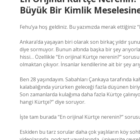
Büyük Bir Kimlik Meselesin
Fehu’ya hoş geldiniz. Bu yazımızda merak ettiğiniz “E
Ankara’da yaşayan biri olarak son birkaç yıldır şunu
diye sormuyor. Bunun altında başka bir şey arıyorlar
hissi… Özellikle “En orijinal Kürtçe nerenin?” sorus
olmaktan çıkıyor. İnsanlar kendilerine ait bir şey arı
Ben 28 yaşındayım. Sabahları Çankaya tarafında kahv
kalabalığında yürürken geleceği fazla düşünen biri
Son zamanlarda kulağıma daha fazla Kürtçe çalınıyor
hangi Kürtçe?” diye soruyor.
İşte tam burada “En orijinal Kürtçe nerenin?” sorusu
Eskiden bu tarz sorular daha çok yaşlıların köy soh
videolarında, podcast yayınlarında, üniversite çevrel