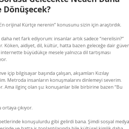
e Dönüşecek?
n orijinal Kürtçe nerenin” konusunu sizin için araştırdık.
 daha net fark ediyorum: insanlar artık sadece “nerelisin?”
. Köken, aidiyet, dil, kültür, hatta bazen geleceğe dair güve
u internette büyüdükçe mesele yalnızca dil tartışması
yor.
e içip bilgisayar başında çalışan, akşamları Kızılay
yim. Metroda insanların konuşmalarını dinlemeyi severim.
. Ama ilginç olan şu: konuşanlar bile birbirine bazen “Bu
 ortaya çıkıyor.
betlerinde konuşulurdu gibi gelirdi bana. Şimdi sosyal medy
erinde ve hatta iş toplantılarında bile kültürel kimlik daha