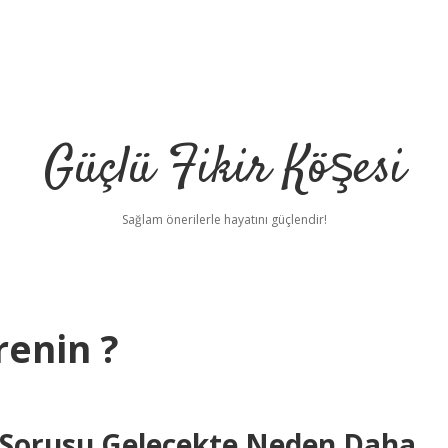
Güçlü Fikir Köşesi
Sağlam önerilerle hayatını güçlendir!
renin ?
? Sorusu Gelecekte Neden Daha