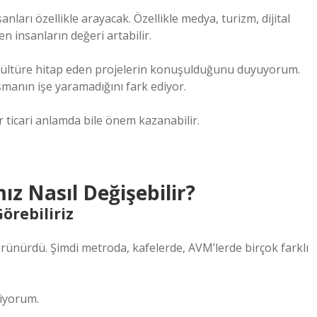
şanları özellikle arayacak. Özellikle medya, turizm, dijital
n insanların değeri artabilir.
el kültüre hitap eden projelerin konuşulduğunu duyuyorum.
manın işe yaramadığını fark ediyor.
r ticari anlamda bile önem kazanabilir.
z Nasıl Değişebilir?
örebiliriz
rünürdü. Şimdi metroda, kafelerde, AVM’lerde birçok farklı
diyorum.