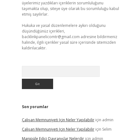
üyelerimiz yazdıkları içeriklerin sorumluluğunu
taşımakta olup, siteye üye olarak bu sorumluluğu kabul
etmiş sayılırlar.
Hukuka ve yasal düzenlemelere aykırı olduğunu
düşündüğünüz içerikleri,
backlinkpanelicomtr@gmail.com
adresine bildirmeniz
halinde, ilgili içerikler yasal süre içerisinde sitemizden
kaldırılacaktır.
Arama
Son yorumlar
Çalışan Memnuniyeti Için Neler Yapılabilir
için
admin
Çalışan Memnuniyeti Için Neler Yapılabilir
için
Selim
Manipüle Edici Davranışlar Nelerdir
için
admin