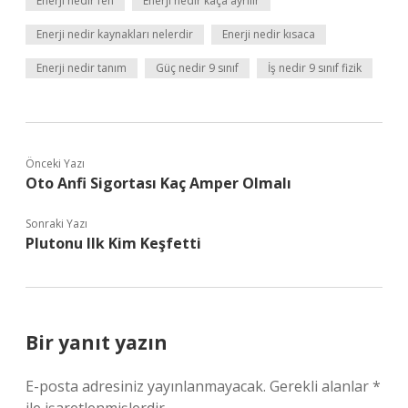
Enerji nedir fen
Enerji nedir kaça ayrılır
Enerji nedir kaynakları nelerdir
Enerji nedir kısaca
Enerji nedir tanım
Güç nedir 9 sınıf
İş nedir 9 sınıf fizik
Önceki Yazı
Oto Anfi Sigortası Kaç Amper Olmalı
Sonraki Yazı
Plutonu Ilk Kim Keşfetti
Bir yanıt yazın
E-posta adresiniz yayınlanmayacak.
Gerekli alanlar
*