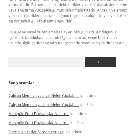
vermektedir. Bu nedenle, sitedeki içerikleri proaktif olarak denetleme
veya araştırma yükümlülüğümüz bulunmamaktadır. Ancak, üyelerimiz
yazdıkları içeriklerin sorumluluğunu taşımakta olup, siteye üye olarak
bu sorumluluğu kabul etmiş sayılırlar.
Hukuka ve yasal düzenlemelere aykırı olduğunu düşündüğünüz
içerikleri,
backlinkpanelicomtr@gmail.com
adresine bildirmeniz
halinde, ilgili içerikler yasal süre içerisinde sitemizden kaldırılacaktır.
Arama
Son yorumlar
Çalışan Memnuniyeti Için Neler Yapılabilir
için
admin
Çalışan Memnuniyeti Için Neler Yapılabilir
için
Selim
Manipüle Edici Davranışlar Nelerdir
için
admin
Manipüle Edici Davranışlar Nelerdir
için
Selin
Sperm Ne Kadar Sürede Yerleşir
için
admin