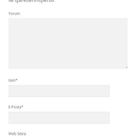
ile işaretlenmişlerdir
Yorum
İsim*
E-Posta*
Web Sitesi