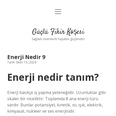
menüyü
Anasayfa
aç
Gizlilik Politikası
Güçlü Fikir Köşesi
Yasal Uyarı
Sağlam önerilerle hayatını güçlendir!
Hakkımızda
Enerji Nedir 9
Tarih: Ekim 15, 2024
Enerji nedir tanım?
Enerji basitçe iş yapma yeteneğidir. Uzunluklar gibi
skaler bir niceliktir. Toplamda 8 ana enerji türü
vardır. Bunlar potansiyel, kinetik, ısı, ışık, elektrik,
kimyasal, nükleer ve ses enerjisidir.