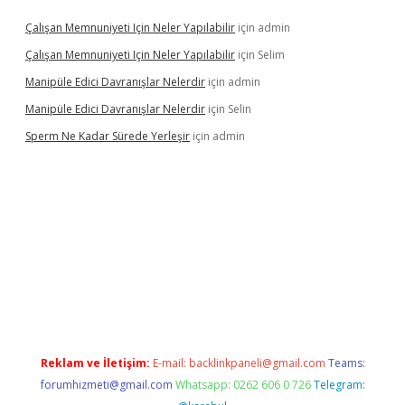
Çalışan Memnuniyeti Için Neler Yapılabilir
için
admin
Çalışan Memnuniyeti Için Neler Yapılabilir
için
Selim
Manipüle Edici Davranışlar Nelerdir
için
admin
Manipüle Edici Davranışlar Nelerdir
için
Selin
Sperm Ne Kadar Sürede Yerleşir
için
admin
et
Reklam ve İletişim:
E-mail:
backlinkpaneli@gmail.com
Teams:
forumhizmeti@gmail.com
Whatsapp: 0262 606 0 726
Telegram: