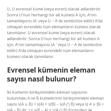
U, U evrensel küme (veya evren) olarak adlandırılır.
Sonra U’nun herhangi bir alt kümesi A için, A’nın
tamamlayıcısı (A′ veya U − A ile sembolize edilir) A’da
olmayan evrendeki tüm elemanların kümesi olarak
tanımlanır. U evrensel küme (veya evren) olarak
adlandırılır. Sonra U’nun herhangi bir alt kümesi A
için, A’nın tamamlayıcısı (A ′ veya U − A ile sembolize
edilir) A’da olmayan evrendeki tüm elemanların
kümesi olarak tanımlanır.
Evrensel kümenin eleman
sayısı nasıl bulunur?
İki kümenin birleşimindeki eleman sayısının
bulunması A ve B kümelerinin birleşimindeki eleman
sayısı s(A ∪ B) = s(A) + s(B) – s(A ⋂ B) veya s( A ∪ B) =
s(A – B) dir. ) + s(B – A) + s(A ⋂ B) formülleri ile