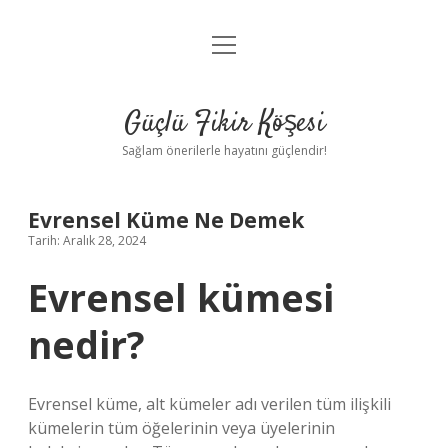
menüyü
Anasayfa
aç
Gizlilik Politikası
Güçlü Fikir Köşesi
Yasal Uyarı
Sağlam önerilerle hayatını güçlendir!
Hakkımızda
Evrensel Küme Ne Demek
Tarih: Aralık 28, 2024
Evrensel kümesi
nedir?
Evrensel küme, alt kümeler adı verilen tüm ilişkili
kümelerin tüm öğelerinin veya üyelerinin