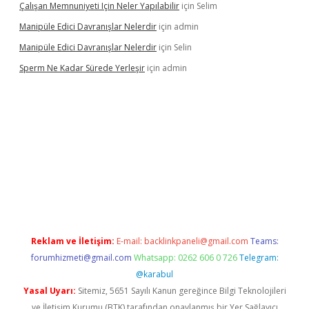
Çalışan Memnuniyeti Için Neler Yapılabilir
için
Selim
Manipüle Edici Davranışlar Nelerdir
için
admin
Manipüle Edici Davranışlar Nelerdir
için
Selin
Sperm Ne Kadar Sürede Yerleşir
için
admin
ipbet
Reklam ve İletişim:
E-mail:
backlinkpaneli@gmail.com
Teams:
forumhizmeti@gmail.com
Whatsapp: 0262 606 0 726
Telegram:
@karabul
Yasal Uyarı:
Sitemiz, 5651 Sayılı Kanun gereğince Bilgi Teknolojileri
ve İletişim Kurumu (BTK) tarafından onaylanmış bir Yer Sağlayıcı