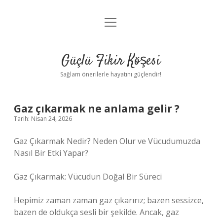
menüyü
Anasayfa
aç
Gizlilik Politikası
Güçlü Fikir Köşesi
Yasal Uyarı
Sağlam önerilerle hayatını güçlendir!
Hakkımızda
Gaz çıkarmak ne anlama gelir ?
Tarih: Nisan 24, 2026
Gaz Çıkarmak Nedir? Neden Olur ve Vücudumuzda
Nasıl Bir Etki Yapar?
Gaz Çıkarmak: Vücudun Doğal Bir Süreci
Hepimiz zaman zaman gaz çıkarırız; bazen sessizce,
bazen de oldukça sesli bir şekilde. Ancak, gaz