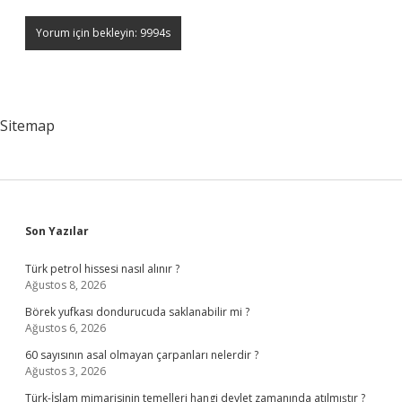
Sitemap
Sidebar
Son Yazılar
Türk petrol hissesi nasıl alınır ?
Ağustos 8, 2026
Börek yufkası dondurucuda saklanabilir mi ?
Ağustos 6, 2026
60 sayısının asal olmayan çarpanları nelerdir ?
Ağustos 3, 2026
Türk-İslam mimarisinin temelleri hangi devlet zamanında atılmıştır ?