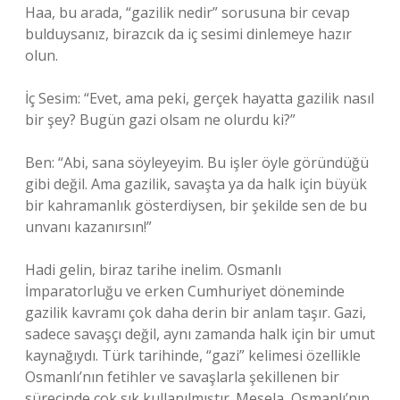
Haa, bu arada, “gazilik nedir” sorusuna bir cevap
bulduysanız, birazcık da iç sesimi dinlemeye hazır
olun.
İç Sesim: “Evet, ama peki, gerçek hayatta gazilik nasıl
bir şey? Bugün gazi olsam ne olurdu ki?”
Ben: “Abi, sana söyleyeyim. Bu işler öyle göründüğü
gibi değil. Ama gazilik, savaşta ya da halk için büyük
bir kahramanlık gösterdiysen, bir şekilde sen de bu
unvanı kazanırsın!”
Hadi gelin, biraz tarihe inelim. Osmanlı
İmparatorluğu ve erken Cumhuriyet döneminde
gazilik kavramı çok daha derin bir anlam taşır. Gazi,
sadece savaşçı değil, aynı zamanda halk için bir umut
kaynağıydı. Türk tarihinde, “gazi” kelimesi özellikle
Osmanlı’nın fetihler ve savaşlarla şekillenen bir
sürecinde çok sık kullanılmıştır. Mesela, Osmanlı’nın