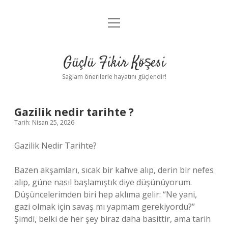
menüyü
Anasayfa
aç
Gizlilik Politikası
Güçlü Fikir Köşesi
Yasal Uyarı
Sağlam önerilerle hayatını güçlendir!
Hakkımızda
Gazilik nedir tarihte ?
Tarih: Nisan 25, 2026
Gazilik Nedir Tarihte?
Bazen akşamları, sıcak bir kahve alıp, derin bir nefes
alıp, güne nasıl başlamıştık diye düşünüyorum.
Düşüncelerimden biri hep aklıma gelir: “Ne yani,
gazi olmak için savaş mı yapmam gerekiyordu?”
Şimdi, belki de her şey biraz daha basittir, ama tarih