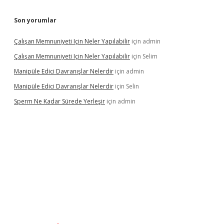
Son yorumlar
Çalışan Memnuniyeti Için Neler Yapılabilir
için
admin
Çalışan Memnuniyeti Için Neler Yapılabilir
için
Selim
Manipüle Edici Davranışlar Nelerdir
için
admin
Manipüle Edici Davranışlar Nelerdir
için
Selin
Sperm Ne Kadar Sürede Yerleşir
için
admin
pbet