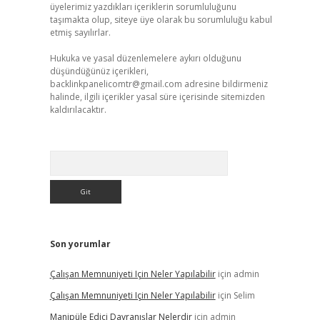
üyelerimiz yazdıkları içeriklerin sorumluluğunu
taşımakta olup, siteye üye olarak bu sorumluluğu kabul
etmiş sayılırlar.
Hukuka ve yasal düzenlemelere aykırı olduğunu
düşündüğünüz içerikleri,
backlinkpanelicomtr@gmail.com
adresine bildirmeniz
halinde, ilgili içerikler yasal süre içerisinde sitemizden
kaldırılacaktır.
Arama
Son yorumlar
Çalışan Memnuniyeti Için Neler Yapılabilir
için
admin
Çalışan Memnuniyeti Için Neler Yapılabilir
için
Selim
Manipüle Edici Davranışlar Nelerdir
için
admin