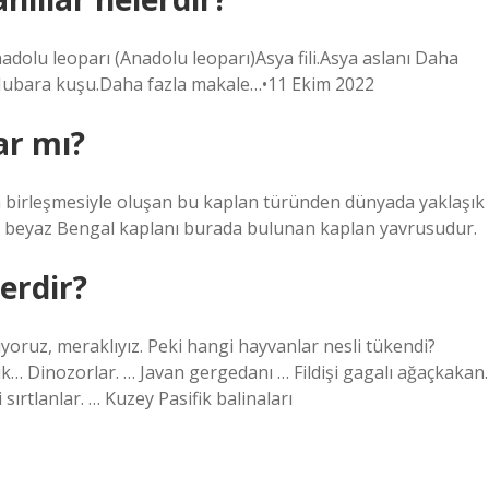
dolu leoparı (Anadolu leoparı)Asya fili.Asya aslanı Daha
.Hubara kuşu.Daha fazla makale…•11 Ekim 2022
ar mı?
 birleşmesiyle oluşan bu kaplan türünden dünyada yaklaşık
ek beyaz Bengal kaplanı burada bulunan kaplan yavrusudur.
erdir?
yoruz, meraklıyız. Peki hangi hayvanlar nesli tükendi?
k… Dinozorlar. … Javan gergedanı … Fildişi gagalı ağaçkakan.
ırtlanlar. … Kuzey Pasifik balinaları