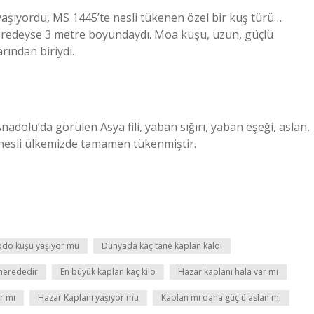
aşıyordu, MS 1445’te nesli tükenen özel bir kuş türü…
eredeyse 3 metre boyundaydı. Moa kuşu, uzun, güçlü
rından biriydi.
dolu’da görülen Asya fili, yaban sığırı, yaban eşeği, aslan,
ın nesli ülkemizde tamamen tükenmiştir.
do kuşu yaşıyor mu
Dünyada kaç tane kaplan kaldı
nerededir
En büyük kaplan kaç kilo
Hazar kaplanı hala var mı
r mı
Hazar Kaplanı yaşıyor mu
Kaplan mı daha güçlü aslan mı