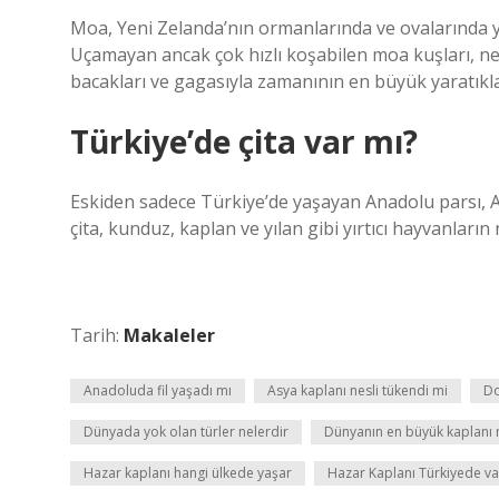
Moa, Yeni Zelanda’nın ormanlarında ve ovalarında y
Uçamayan ancak çok hızlı koşabilen moa kuşları, n
bacakları ve gagasıyla zamanının en büyük yaratıkla
Türkiye’de çita var mı?
Eskiden sadece Türkiye’de yaşayan Anadolu parsı, Ana
çita, kunduz, kaplan ve yılan gibi yırtıcı hayvanlar
Tarih:
Makaleler
Anadoluda fil yaşadı mı
Asya kaplanı nesli tükendi mi
Do
Dünyada yok olan türler nelerdir
Dünyanın en büyük kaplanı 
Hazar kaplanı hangi ülkede yaşar
Hazar Kaplanı Türkiyede va