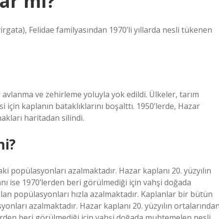
ar mı?
rgata), Felidae familyasından 1970’li yıllarda nesli tükenen
ür avlanma ve zehirleme yoluyla yok edildi. Ülkeler, tarım
i için kaplanın bataklıklarını boşalttı. 1950’lerde, Hazar
kları haritadan silindi.
mi?
aki popülasyonları azalmaktadır. Hazar kaplanı 20. yüzyılın
nı ise 1970’lerden beri görülmediği için vahşi doğada
lan popülasyonları hızla azalmaktadır. Kaplanlar bir bütün
syonları azalmaktadır. Hazar kaplanı 20. yüzyılın ortalarında
lerden beri görülmediği için vahşi doğada muhtemelen nesli