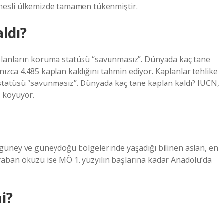
ın nesli ülkemizde tamamen tükenmiştir.
ldı?
aplanların koruma statüsü “savunmasız”. Dünyada kaç tane
ızca 4.485 kaplan kaldığını tahmin ediyor. Kaplanlar tehlike
statüsü “savunmasız”. Dünyada kaç tane kaplan kaldı? IUCN,
a koyuyor.
, güney ve güneydoğu bölgelerinde yaşadığı bilinen aslan, en
ve yaban öküzü ise MÖ 1. yüzyılın başlarına kadar Anadolu’da
i?