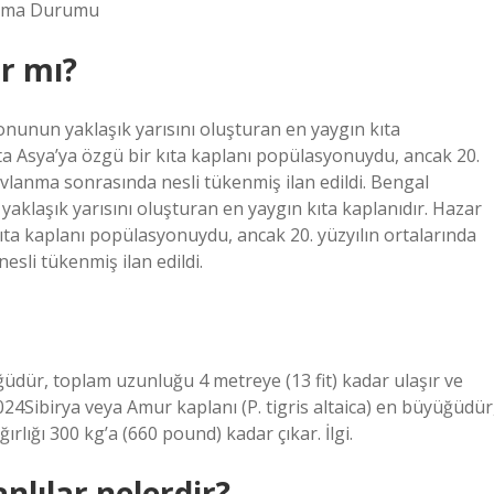
ruma Durumu
r mı?
onunun yaklaşık yarısını oluşturan en yaygın kıta
ta Asya’ya özgü bir kıta kaplanı popülasyonuydu, ancak 20.
avlanma sonrasında nesli tükenmiş ilan edildi. Bengal
aklaşık yarısını oluşturan en yaygın kıta kaplanıdır. Hazar
ıta kaplanı popülasyonuydu, ancak 20. yüzyılın ortalarında
sli tükenmiş ilan edildi.
üğüdür, toplam uzunluğu 4 metreye (13 fit) kadar ulaşır ve
024Sibirya veya Amur kaplanı (P. tigris altaica) en büyüğüdür
rlığı 300 kg’a (660 pound) kadar çıkar. İlgi.
nlılar nelerdir?