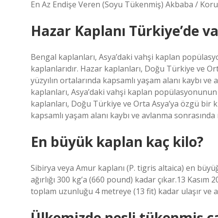
En Az Endişe Veren (Soyu Tükenmiş) Akbaba / Ko
Hazar Kaplanı Türkiye’de va
Bengal kaplanları, Asya’daki vahşi kaplan popülasy
kaplanlarıdır. Hazar kaplanları, Doğu Türkiye ve Or
yüzyılın ortalarında kapsamlı yaşam alanı kaybı ve 
kaplanları, Asya’daki vahşi kaplan popülasyonunun y
kaplanları, Doğu Türkiye ve Orta Asya’ya özgü bir k
kapsamlı yaşam alanı kaybı ve avlanma sonrasında ne
En büyük kaplan kaç kilo?
Sibirya veya Amur kaplanı (P. tigris altaica) en büy
ağırlığı 300 kg’a (660 pound) kadar çıkar.13 Kasım 2
toplam uzunluğu 4 metreye (13 fit) kadar ulaşır ve ağı
Ülkemizde nesli tükenmiş ca